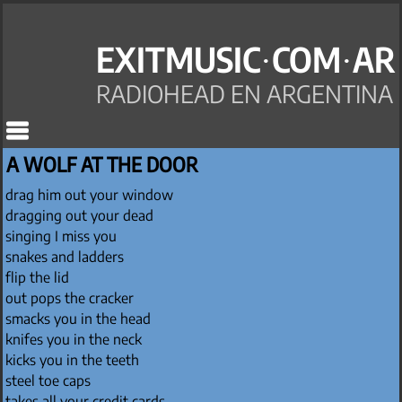
EXITMUSIC·COM·AR
RADIOHEAD EN ARGENTINA
A WOLF AT THE DOOR
drag him out your window
dragging out your dead
singing I miss you
snakes and ladders
flip the lid
out pops the cracker
smacks you in the head
knifes you in the neck
kicks you in the teeth
steel toe caps
takes all your credit cards