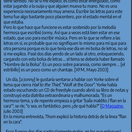
tiene sentido. No sé si me explico; es como estar energizado, como
estar jugando a la ouija y que alguien mueva tu mano. No es una
experiencia necesariamente muy amena. Escribir las letras para este
tema fue algo bastante poco placentero, por el estado mental en el
que estaba.
Pero lo que hace que funcione es estar sostenido por la melodía
hermosa que escribió Jonny. Así que a veces está bien estar en ese
estado, que uso para escribir música. Pero en lo que se refiere a las
letras en sí, es probable que no signifiquen lo mismo para mí que para
otra persona porque es lo que tenía ese día en mi bolsa de letras, no sé
si me explico. Pasé dos días yendo de un lado al otro, enloqueciendo,
cargando con esta bolsa de letras ... el tema se debería haber llamado
"Hombre de la Bolsa". Es un poco sobre paranoia, como siempre ... [el
estribillo] es un poco como un chantaje. [XFM, Mayo 2003]
Un día, [a Jonny] le gustaría sentarse a hablar con Yorke sobre el
tema que cierra
Hail to the Thief
, "Wolf at the Door". Yorke había
estado escuchando un CD de freestyle cuando abrió su libro de notas y
construyó esta diatriba extraordinaria y malhumorada. "Es un
hermoso tema, y de repente empieza a gritar 'baila maldito / flan en la
cara'", se ríe; "o sea, es fantástico, pero ¿de qué habla?" [
Q Magazine
,
Julio 2003]
En la misma entrevista, Thom explicó la historia detrás de la linea "flan
en la cara".
Esos fueron dos días particularmente malos, en los que enloquecí.