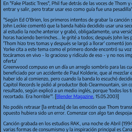
En "Fake Plastic Trees", Phil fue detrás de las voces de Thom y 
entrar y salir, pero tratar usar eso como guía fue una pesadil
"Según Ed O'Brien, los primeros intentos de grabar la canción 
John Leckie comentó que la banda había decidido usar una sec
al estudio la noche anterior y grabó, obligadamente, una versi
horas haciendo berrinches... le grité a todos; después John les
'Thom hizo tres tomas y después se largó a llorar' comentó J
Yorke cita a este tema como el primero donde encontró su vo
tocáramos en vivo - lo gracioso y ridículo de eso - y no nos 
oferta'
Greenwood compuso en un día un arreglo sombrío para las cuerd
beneficiado por un accidente de Paul Kolderie, que al mezclar 
haber ido al comienzo, pero cuando la banda lo escuchó decidió
Capitol Records le pidió al productor Bob Clearmountain, sin c
resultado, según explicó a un medio inglés, porque 'todos los
recortado. Era horrible'". [
Blender Magazine
, 15.05.2003]
No podés retrasar [la entrada] de las emoción que Thom transm
opuesto hubiera sido un error. Comenzar con algo tan despoja
Canción grabada en los estudios RAK, una noche de Abril (1994
varias formas de consumismo y la inspiración principal es Cana