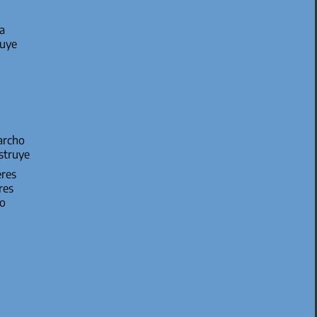
na
ruye
marcho
struye
eres
eres
po