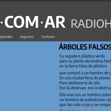
C·COM·AR
RADIOH
speciales
Seguinos
Contacto
ÁRBOLES FALSOS
Su regadera plástica verde
para su planta decorativa hec
en la tierra falsa de plástico
que compró a un hombre de
En una ciudad llena de planes 
Para deshacerse de ella
Eso la destruye, eso la destru
Ella vive con un hombre pob
un hombre de poliestireno ra
que tan solo cruje y se rompe