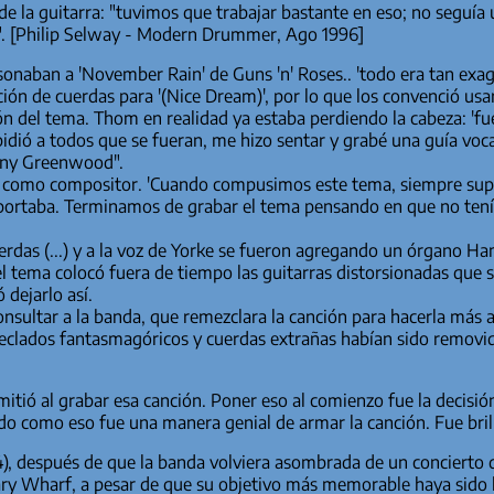
de la guitarra: "tuvimos que trabajar bastante en eso; no seguía u
la". [Philip Selway - Modern Drummer, Ago 1996]
sonaban a 'November Rain' de Guns 'n' Roses.. 'todo era tan exa
ción de cuerdas para '(Nice Dream)', por lo que los convenció u
ón del tema. Thom en realidad ya estaba perdiendo la cabeza: 'fue
 pidió a todos que se fueran, me hizo sentar y grabé una guía voca
onny Greenwood".
z como compositor. 'Cuando compusimos este tema, siempre sup
importaba. Terminamos de grabar el tema pensando en que no tení
as (...) y a la voz de Yorke se fueron agregando un órgano Hammo
el tema colocó fuera de tiempo las guitarras distorsionadas que s
 dejarlo así.
onsultar a la banda, que remezclara la canción para hacerla más 
 teclados fantasmagóricos y cuerdas extrañas habían sido removi
itió al grabar esa canción. Poner eso al comienzo fue la decisió
do como eso fue una manera genial de armar la canción. Fue bril
), después de que la banda volviera asombrada de un concierto 
ry Wharf, a pesar de que su objetivo más memorable haya sido la