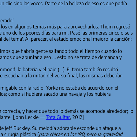
n clic sino las voces. Parte de la belleza de eso es que podía
gerado'.
sarlos en algunos temas más para aprovecharlos. Thom regresó
 uno de los peores días para mi. Pasé las primeras cinco o seis
l del tema'. Al parecer, el estado emocional mejoró la canción:
imos que habría gente saltando todo el tiempo cuando lo
amos que apuntar a eso ... esto no se trata de demanda y
nd, la batería y el bajo (...). El tema también resultó
e escuchan a la mitad del verso final; las mismas deberían
amigable con la radio. Yorke no estaba de acuerdo con el
dos; como si hubiera sacado una navaja y los hubiera
n correcta, y hacer que todo lo demás se acomode alrededor; lo
lante. [John Leckie —
TotalGuitar
, 2012]
de Jeff Buckley. Su melodía adorable esconde un ataque a
 cirugía plástica (
para chicas en los '80, pero la gravedad