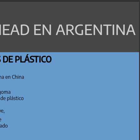
EAD EN ARGENTINA
 DE PLÁSTICO
ha en China
 goma
de plástico
ye,
re
jado