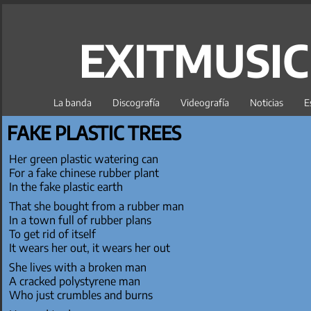
EXITMUSI
La banda
Discografía
Videografía
Noticias
E
FAKE PLASTIC TREES
Her green plastic watering can
For a fake chinese rubber plant
In the fake plastic earth
That she bought from a rubber man
In a town full of rubber plans
To get rid of itself
It wears her out, it wears her out
She lives with a broken man
A cracked polystyrene man
Who just crumbles and burns