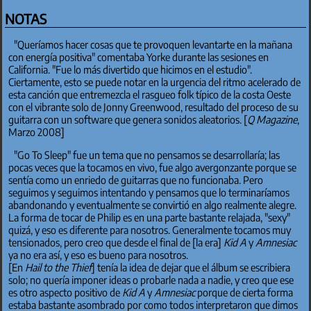
NOTAS
"Queríamos hacer cosas que te provoquen levantarte en la mañana
con energía positiva" comentaba Yorke durante las sesiones en
California. "Fue lo más divertido que hicimos en el estudio".
Ciertamente, esto se puede notar en la urgencia del ritmo acelerado de
esta canción que entremezcla el rasgueo folk típico de la costa Oeste
con el vibrante solo de Jonny Greenwood, resultado del proceso de su
guitarra con un software que genera sonidos aleatorios. [
Q Magazine
,
Marzo 2008]
"Go To Sleep" fue un tema que no pensamos se desarrollaría; las
pocas veces que la tocamos en vivo, fue algo avergonzante porque se
sentía como un enriedo de guitarras que no funcionaba. Pero
seguimos y seguimos intentando y pensamos que lo terminaríamos
abandonando y eventualmente se convirtió en algo realmente alegre.
La forma de tocar de Philip es en una parte bastante relajada, "sexy"
quizá, y eso es diferente para nosotros. Generalmente tocamos muy
tensionados, pero creo que desde el final de [la era]
Kid A
y
Amnesiac
ya no era así, y eso es bueno para nosotros.
[En
Hail to the Thief
] tenía la idea de dejar que el álbum se escribiera
solo; no quería imponer ideas o probarle nada a nadie, y creo que ese
es otro aspecto positivo de
Kid A
y
Amnesiac
porque de cierta forma
estaba bastante asombrado por como todos interpretaron que dimos