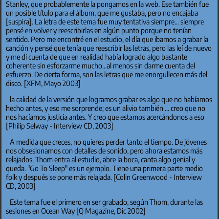
Stanley, que probablemente la pongamos en la web. Ese también fue
un posible título para el álbum, que me gustaba, pero no encajaba
[suspira]. La letra de este tema fue muy tentativa siempre... siempre
pensé en volver y reescribirlas en algún punto porque no tenían
sentido. Pero me encontré en el estudio, el día que ibamos a grabar la
canción y pensé que tenía que reescribir las letras, pero las leí de nuevo
y me di cuenta de que en realidad había logrado algo bastante
coherente sin esforzarme mucho...al menos sin darme cuenta del
esfuerzo. De cierta forma, son las letras que me enorgullecen más del
disco. [XFM, Mayo 2003]
la calidad de la versión que logramos grabar es algo que no habíamos
hecho antes, y eso me sorprende; es un alivio también ... creo que no
nos hacíamos justicia antes. Y creo que estamos acercándonos a eso
[Philip Selway - Interview CD, 2003]
A medida que creces, no quieres perder tanto el tiempo. De jóvenes
nos obsesionamos con detalles de sonido, pero ahora estamos más
relajados. Thom entra al estudio, abre la boca, canta algo genial y
queda. "Go To Sleep" es un ejemplo. Tiene una primera parte medio
folk y después se pone más relajada. [Colin Greenwood - Interview
CD, 2003]
Este tema fue el primero en ser grabado, según Thom, durante las
sesiones en Ocean Way [Q Magazine, Dic 2002]