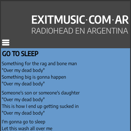
EXITMUSIC·COM·AR
RADIOHEAD EN ARGENTINA
GO TO SLEEP
Something for the rag and bone man
"Over my dead body"
Something big is gonna happen
"Over my dead body"
Someone's son or someone's daughter
"Over my dead body"
This is how I end up getting sucked in
"Over my dead body"
I'm gonna go to sleep
Let this wash all over me