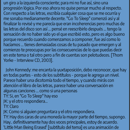
un giro a la izquierda consciente; para mi no fue así, sino una
progresión lógica. Por eso ahora no quise pensar mucho al respecto.
Con respecto a las letras, escribía cualquier cosa que se me ocurría y
me sonaba medianamente decente. "Go To Sleep" comenzó así y al
finalizar lo revisé y me parecía que eran incoherencias pero muchas de
las letras del disco son así ... pensé en reescribirlo después ... tengo la
sensación de no haber sido yo el que escribió esto, pero es algo bueno
porque recuerdo cuando comenzamos a componer, fue así como lo
hacíamos ... tienes demasiadas cosas de tu pasado que emergen y al
comienzo te preocupas por las consecuencias de lo que puedas decir
en este tema o tal otro pero a fin de cuentas son pelotudeces. [Thom
Yorke - Interview CD, 2003].
John Kennedy: me encanta la yuxtaposición, debo reconocer, que hay
en todas partes - esto de los subtítulos - porque le agrega un nivel.
Parece haber una dicotomía todo el tiempo, y cuando mirás con
atención el libro de las letras, parece haber una conversación en
algunas canciones ... como si una personas
TY: Si, en "Go To Sleep" hay eso
JK: y el otro respondiera...
TY: Claro
JK: Como si alguien preguntara y el otro respondiera.
TY: Hay dos caras de una moneda la mayor parte del tiempo, supongo.
Hay.. definitivamente hay dos voces principales, estoy de acuerdo.
'Little Man Being Erased' [subtítulo del tema] es una animación de