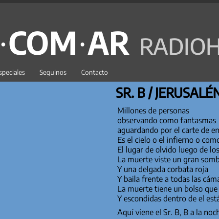
C·COM·AR
RADIOH
speciales
Seguinos
Contacto
SR. B / JERUSALÉ
Millones de personas
observando como fantasmas
aguardando por el carte de e
Es el cielo o el infierno o co
El lugar de olvido luego de l
La muerte viste un gran som
Y una delgada corbata roja
Y baila frente a todas las cám
La muerte tiene un bol
Y escondidas dentro de el est
Aquí viene el Sr. B, B a la noc