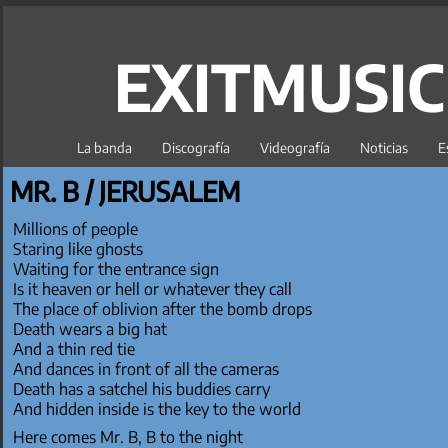
EXITMUSI
La banda
Discografía
Videografía
Noticias
E
MR. B / JERUSALEM
Millions of people
Staring like ghosts
Waiting for the entrance sign
Is it heaven or hell or whatever they call
The place of oblivion after the bomb drops
Death wears a big hat
And a thin red tie
And dances in front of all the cameras
Death has a satchel his buddies carry
And hidden inside is the key to the world
Here comes Mr. B, B to the night