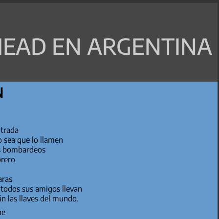
EAD EN ARGENTINA
N
ntrada
mo sea que lo llamen
os bombardeos
brero
aras
so que todos sus amigos llevan
án las llaves del mundo.
he