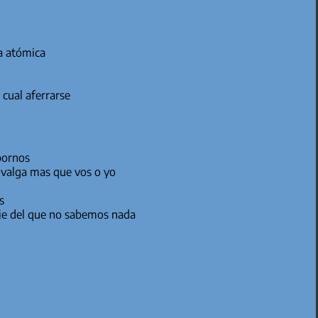
a atómica
 cual aferrarse
bornos
nada en esta vida que valga mas que vos o yo
s
je del que no sabemos nada