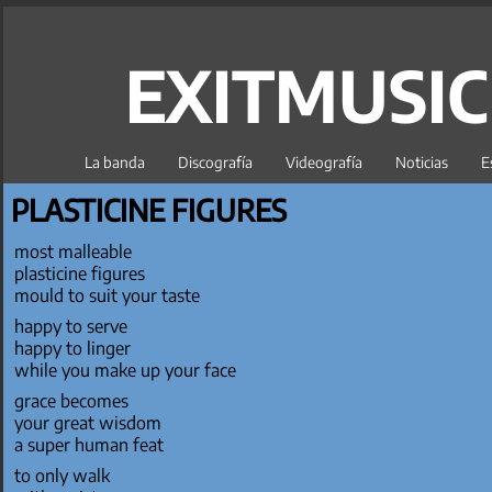
EXITMUSI
La banda
Discografía
Videografía
Noticias
E
PLASTICINE FIGURES
most malleable
plasticine figures
mould to suit your taste
happy to serve
happy to linger
while you make up your face
grace becomes
your great wisdom
a super human feat
to only walk