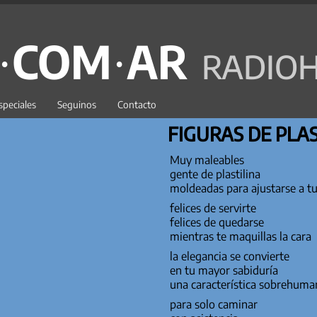
C·COM·AR
RADIOH
speciales
Seguinos
Contacto
FIGURAS DE PLAS
Muy maleables
gente de plastilina
moldeadas para ajustarse a t
felices de servirte
felices de quedarse
mientras te maquillas la cara
la elegancia se convierte
en tu mayor sabiduría
una característica sobrehuma
para solo caminar