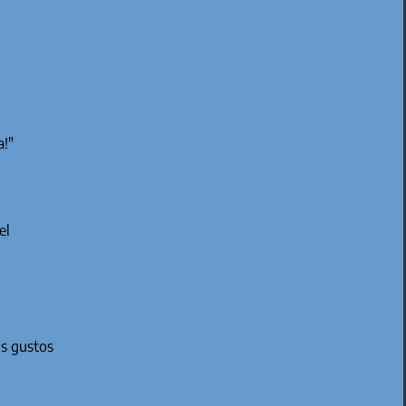
a!"
el
us gustos