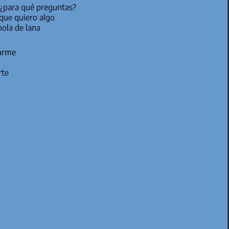
 ¿para qué preguntas?
que quiero algo
bola de lana
iminarme
rte