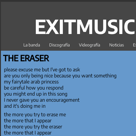
EXITMUSI
La banda
Discografía
Videografía
Noticias
E
THE ERASER
please excuse me but I've got to ask
are you only being nice because you want something
my fairytale arab princess
be careful how you respond
you might end up in this song
I never gave you an encouragement
and it's doing me in
the more you try to erase me
the more that I appear
the more you try the eraser
the more that I appear