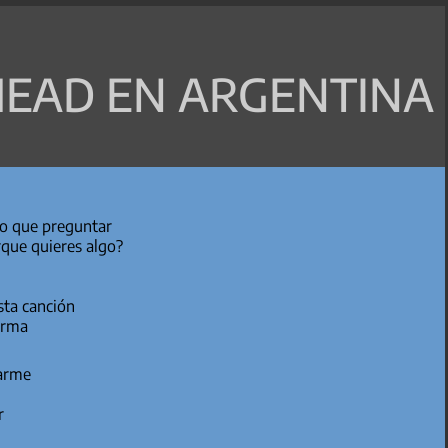
EAD EN ARGENTINA
go que preguntar
rque quieres algo?
sta canción
orma
narme
r