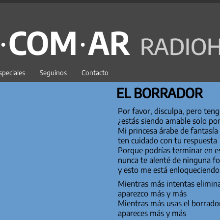
C·COM·AR
RADIOH
speciales
Seguinos
Contacto
EL BORRADOR
Por favor, disculpa, pero ten
¿estás siendo amable solo po
Mi princesa árabe de fantasía
ten cuidado con tu respuesta
Porque podrías terminar en e
nunca te alenté de ninguna f
y esto me está enloqueciendo
Mientras más intentas elimi
aparezco más y más
Mientras más usas el borrado
apareces más y más