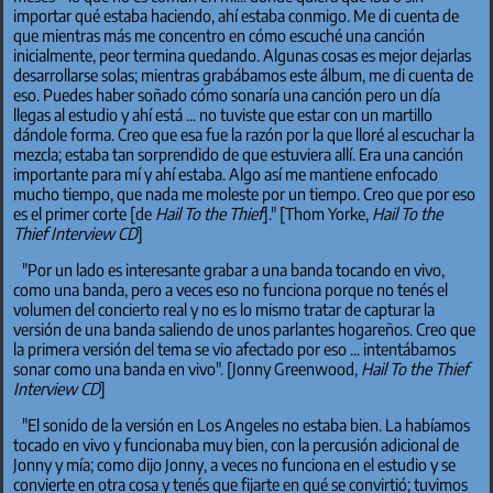
importar qué estaba haciendo, ahí estaba conmigo. Me di cuenta de
que mientras más me concentro en cómo escuché una canción
inicialmente, peor termina quedando. Algunas cosas es mejor dejarlas
desarrollarse solas; mientras grabábamos este álbum, me di cuenta de
eso. Puedes haber soñado cómo sonaría una canción pero un día
llegas al estudio y ahí está ... no tuviste que estar con un martillo
dándole forma. Creo que esa fue la razón por la que lloré al escuchar la
mezcla; estaba tan sorprendido de que estuviera allí. Era una canción
importante para mí y ahí estaba. Algo así me mantiene enfocado
mucho tiempo, que nada me moleste por un tiempo. Creo que por eso
es el primer corte [de
Hail To the Thief
]." [Thom Yorke,
Hail To the
Thief Interview CD
]
"Por un lado es interesante grabar a una banda tocando en vivo,
como una banda, pero a veces eso no funciona porque no tenés el
volumen del concierto real y no es lo mismo tratar de capturar la
versión de una banda saliendo de unos parlantes hogareños. Creo que
la primera versión del tema se vio afectado por eso ... intentábamos
sonar como una banda en vivo". [Jonny Greenwood,
Hail To the Thief
Interview CD
]
"El sonido de la versión en Los Angeles no estaba bien. La habíamos
tocado en vivo y funcionaba muy bien, con la percusión adicional de
Jonny y mía; como dijo Jonny, a veces no funciona en el estudio y se
convierte en otra cosa y tenés que fijarte en qué se convirtió; tuvimos