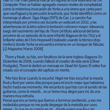
Computer
. Pero se habían agregado nuevos niveles de complejidad,
como la misteriosa invocación de Yorke a una sirena que
canta para
que naufragues
y la percusión krautrock, que Yorke identificó como un
homenaje al album
Tago Mago
(1971) de Can. La canción fue
interpretada por primera vez durante un webcast en 2002, y las
advertencias en la letra sobre la tentación cobraron mayor relevancia
luego del nacimiento del hijo de Thom (el título adicional del tema
proviene de un episodio de la serie infantil
Bagpuss
de los 70s) y el
brillante video de Chris Hopewell (realizado usando la técnica stop-
motion) donde Yorke se encuentra inmerso en un bosque de fábulas.
[
Q Magazine
, Marzo 2008]
Thom y Noah, su hijo, son fanáticos de la serie inglesa
Bagpuss
. En
Diciembre de 2008, cuando falleció el creador de esta serie (Oliver
Postgate), Thom le dedicó un mensaje en
Dead Air Space
. El video fue
creado con el concepto del capítulo en mente.
"Me hizo llorar cuando la escuché. Nigel me hizo escuchar la mezcla
final y lloré por varios días porque para mí era lo mejor que habíamos
hecho hasta ese momento. Me encanta lo que hizo con el sonido de las
guitarras, como lo mezcló... es un tema muy alegre para mí, de una
manera muy extraña.
Pensé que era un tema que ibamos a terminar perdiendo, y eso me
molestaba porque no me pude despegar de la melodía por unos
meses - lo que no es común en mí... donde quiera que iba o sin