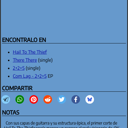
ENCONTRALO EN
Hail To The Thief
There There
(single)
2+2=5
(single)
Com Lag - 2+2=5
EP
COMPARTIR
NOTAS
Con sus capas de guitarra y su estructura épica, el primer corte de
Hail To The Thief
parecía marcar un regreso al rock visionario de
OK