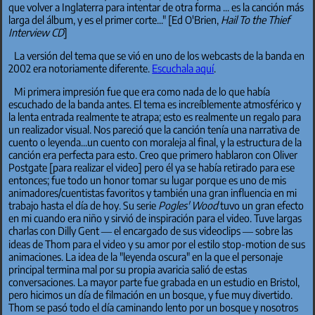
que volver a Inglaterra para intentar de otra forma ... es la canción más
larga del álbum, y es el primer corte..." [Ed O'Brien,
Hail To the Thief
Interview CD
]
La versión del tema que se vió en uno de los webcasts de la banda en
2002 era notoriamente diferente.
Escuchala aquí
.
Mi primera impresión fue que era como nada de lo que había
escuchado de la banda antes. El tema es increíblemente atmosférico y
la lenta entrada realmente te atrapa; esto es realmente un regalo para
un realizador visual. Nos pareció que la canción tenía una narrativa de
cuento o leyenda...un cuento con moraleja al final, y la estructura de la
canción era perfecta para esto. Creo que primero hablaron con Oliver
Postgate [para realizar el video] pero él ya se había retirado para ese
entonces; fue todo un honor tomar su lugar porque es uno de mis
animadores/cuentistas favoritos y también una gran influencia en mi
trabajo hasta el día de hoy. Su serie
Pogles' Wood
tuvo un gran efecto
en mi cuando era niño y sirvió de inspiración para el video. Tuve largas
charlas con Dilly Gent — el encargado de sus videoclips — sobre las
ideas de Thom para el video y su amor por el estilo stop-motion de sus
animaciones. La idea de la "leyenda oscura" en la que el personaje
principal termina mal por su propia avaricia salió de estas
conversaciones. La mayor parte fue grabada en un estudio en Bristol,
pero hicimos un día de filmación en un bosque, y fue muy divertido.
Thom se pasó todo el día caminando lento por un bosque y nosotros