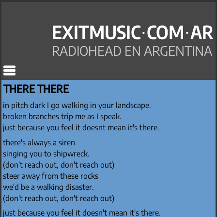
EXITMUSIC·COM·AR
RADIOHEAD EN ARGENTINA
THERE THERE
in pitch dark I go walking in your landscape.
broken branches trip me as I speak.
just because you feel it doesnt mean it's there.
there's always a siren
singing you to shipwreck.
(don't reach out, don't reach out)
steer away from these rocks
we'd be a walking disaster.
(don't reach out, don't reach out)
just because you feel it doesn't mean it's there.