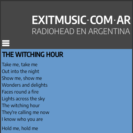
EXITMUSIC·COM·AR
RADIOHEAD EN ARGENTINA
THE WITCHING HOUR
Take me, take me
Out into the night
Show me, show me
Wonders and delights
Faces round a fire
Lights across the sky
The witching hour
They're calling me now
I know who you are
Hold me, hold me