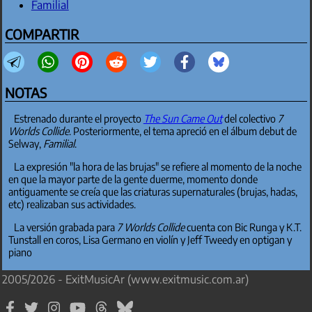
Familial
COMPARTIR
NOTAS
Estrenado durante el proyecto
The Sun Came Out
del colectivo
7
Worlds Collide
. Posteriormente, el tema apreció en el álbum debut de
Selway,
Familial
.
La expresión "la hora de las brujas" se refiere al momento de la noche
en que la mayor parte de la gente duerme, momento donde
antiguamente se creía que las criaturas supernaturales (brujas, hadas,
etc) realizaban sus actividades.
La versión grabada para
7 Worlds Collide
cuenta con Bic Runga y K.T.
Tunstall en coros, Lisa Germano en violín y Jeff Tweedy en optigan y
piano
2005/2026 - ExitMusicAr (www.exitmusic.com.ar)