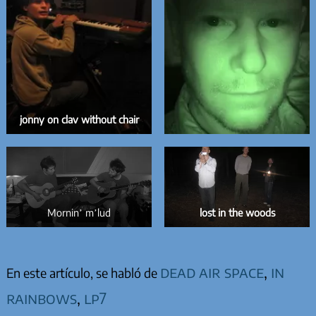
jonny on clav without chair
Mornin’ m’lud
lost in the woods
dead air space
,
in
En este artículo, se habló de
rainbows
,
lp7