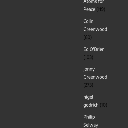
Atoms for
Peace
(119)
Colin
Greenwood
(60)
Ed O'Brien
(103)
Jonny
Greenwood
(273)
nigel
godrich
(10)
Philip
Selway