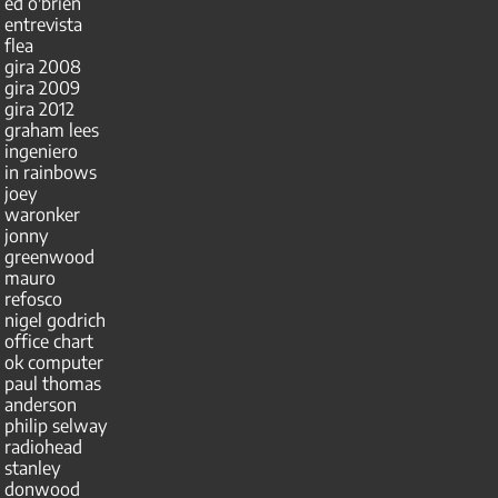
ed o'brien
entrevista
flea
gira 2008
gira 2009
gira 2012
graham lees
ingeniero
in rainbows
joey
waronker
jonny
greenwood
mauro
refosco
nigel godrich
office chart
ok computer
paul thomas
anderson
philip selway
radiohead
stanley
donwood