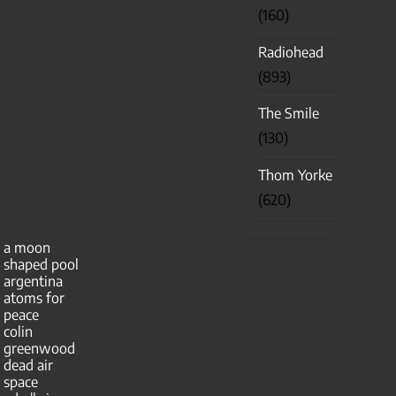
(160)
Radiohead
(893)
The Smile
(130)
Thom Yorke
(620)
a moon
shaped pool
argentina
atoms for
peace
colin
greenwood
dead air
space