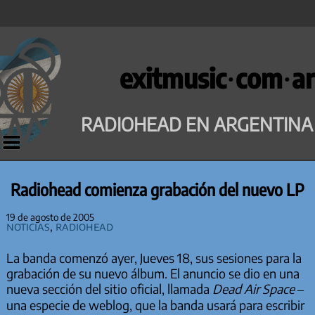
Saltar
al
exitmusic·com·ar
contenido
RADIOHEAD EN ARGENTINA
Radiohead comienza grabación del nuevo LP
19 de agosto de 2005
Noticias
,
Radiohead
La banda comenzó ayer, Jueves 18, sus sesiones para la
grabación de su nuevo álbum. El anuncio se dio en una
nueva sección del sitio oficial, llamada
Dead Air Space
–
una especie de weblog, que la banda usará para escribir