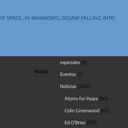
ir space
,
in rainbows
,
jigsaw falling into
especiales
(9)
Buscar
Eventos
(2)
Noticias
(2.650)
Atoms for Peace
(119)
Colin Greenwood
(60)
Ed O'Brien
(103)