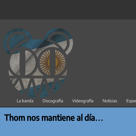
Saltar
al
contenido
La banda
Discografía
Videografía
Noticias
Espec
Thom nos mantiene al día…