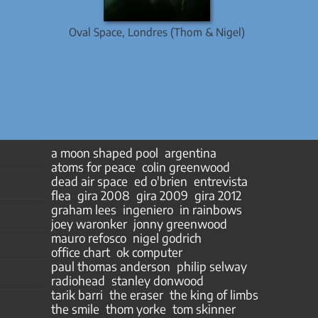
Oval Space, Londres (Thom & Nigel)
a moon shaped pool
argentina
atoms for peace
colin greenwood
dead air space
ed o'brien
entrevista
flea
gira 2008
gira 2009
gira 2012
graham lees
ingeniero
in rainbows
joey waronker
jonny greenwood
mauro refosco
nigel godrich
office chart
ok computer
paul thomas anderson
philip selway
radiohead
stanley donwood
tarik barri
the eraser
the king of limbs
the smile
thom yorke
tom skinner