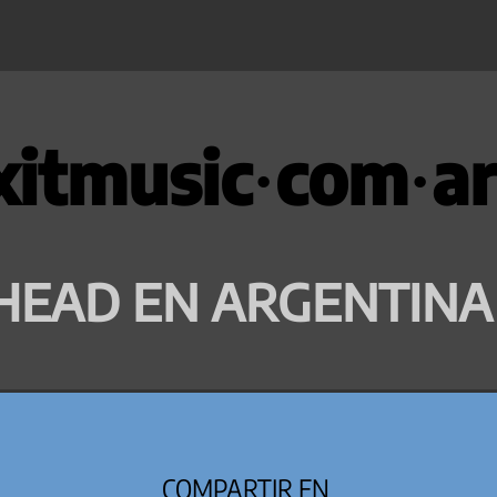
xitmusic·com·ar
HEAD EN ARGENTINA
COMPARTIR EN