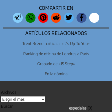
COMPARTIR EN
ARTÍCULOS RELACIONADOS
Trent Reznor critica al «It’s Up To You»
Ranking de oficina de Londres a París
Grabado de «15 Step»
En la nómina
Archivos
Buscar
especiales
(9)