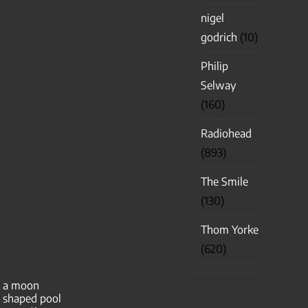
nigel
godrich
(10)
Philip
Selway
(160)
Radiohead
(893)
The Smile
(130)
Thom Yorke
(620)
a moon
shaped pool