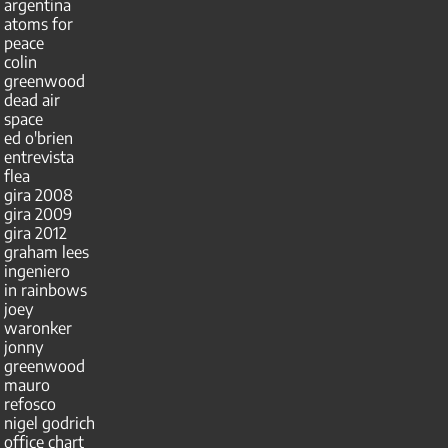
argentina
atoms for
peace
colin
greenwood
dead air
space
ed o'brien
entrevista
flea
gira 2008
gira 2009
gira 2012
graham lees
ingeniero
in rainbows
joey
waronker
jonny
greenwood
mauro
refosco
nigel godrich
office chart