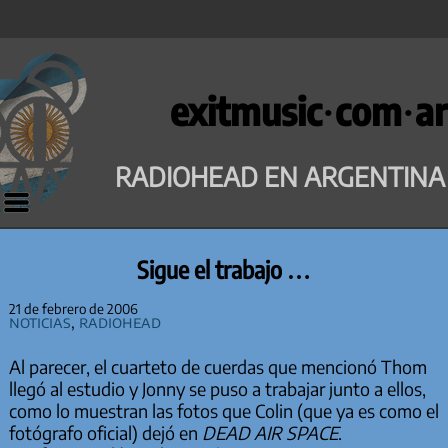
Saltar
al
exitmusic·com·ar
contenido
RADIOHEAD EN ARGENTINA
Sigue el trabajo …
21 de febrero de 2006
Noticias
,
Radiohead
Al parecer, el cuarteto de cuerdas que mencionó Thom
llegó al estudio y Jonny se puso a trabajar junto a ellos,
como lo muestran las fotos que Colin (que ya es como el
fotógrafo oficial) dejó en
DEAD AIR SPACE
.