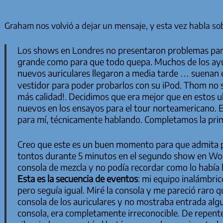
Graham nos volvió a dejar un mensaje, y esta vez habla sobr
Los shows en Londres no presentaron problemas parti
grande como para que todo quepa. Muchos de los ay
nuevos auriculares llegaron a media tarde … suenan e
vestidor para poder probarlos con su iPod. Thom no
más calidad!. Decidimos que era mejor que en estos u
nuevos en los ensayos para el tour norteamericano. E
para mí, técnicamente hablando. Completamos la prime
Creo que este es un buen momento para que admita p
tontos durante 5 minutos en el segundo show en Wolv
consola de mezcla y no podía recordar como lo había
Esta es la secuencia de eventos
: mi equipo inalámbric
pero seguía igual. Miré la consola y me pareció raro q
consola de los auriculares y no mostraba entrada alg
consola, era completamente irreconocible. De repente