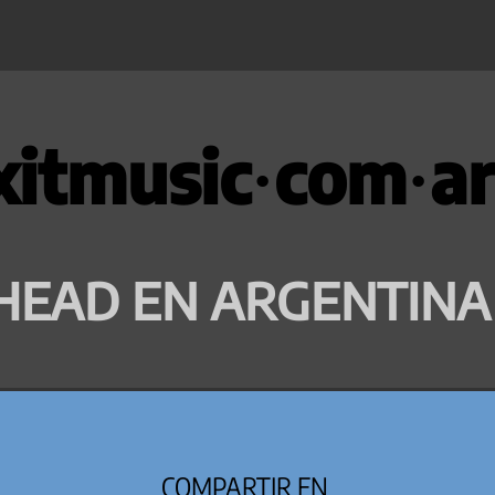
xitmusic·com·ar
HEAD EN ARGENTINA
COMPARTIR EN