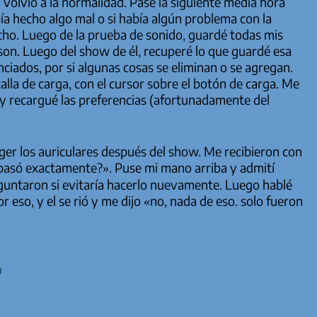
o volvió a la normalidad. Pasé la siguiente media hora
bía hecho algo mal o si había algún problema con la
cho. Luego de la prueba de sonido, guardé todas mis
on. Luego del show de él, recuperé lo que guardé esa
nciados, por si algunas cosas se eliminan o se agregan.
alla de carga, con el cursor sobre el botón de carga. Me
 y recargué las preferencias (afortunadamente del
er los auriculares después del show. Me recibieron con
e pasó exactamente?». Puse mi mano arriba y admití
guntaron si evitaría hacerlo nuevamente. Luego hablé
 eso, y el se rió y me dijo «no, nada de eso. solo fueron
o