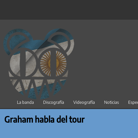
Saltar
al
contenido
La banda
Discografía
Videografía
Noticias
Espec
Graham habla del tour