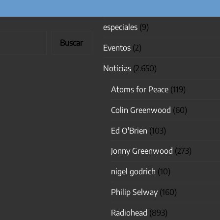
especiales
(9)
Buscar
Eventos
(2)
Noticias
(2.650)
Atoms for Peace
(119)
Colin Greenwood
(60)
Ed O'Brien
(103)
Jonny Greenwood
(273)
nigel godrich
(10)
Philip Selway
(160)
Radiohead
(893)