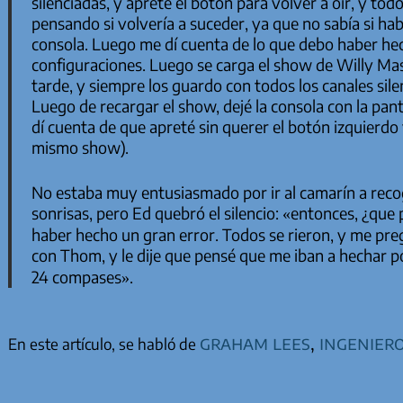
silenciadas, y apreté el botón para volver a oir, y tod
pensando si volvería a suceder, ya que no sabía si ha
consola. Luego me dí cuenta de lo que debo haber he
configuraciones. Luego se carga el show de Willy Mas
tarde, y siempre los guardo con todos los canales sile
Luego de recargar el show, dejé la consola con la pant
dí cuenta de que apreté sin querer el botón izquierdo
mismo show).
No estaba muy entusiasmado por ir al camarín a recog
sonrisas, pero Ed quebró el silencio: «entonces, ¿qu
haber hecho un gran error. Todos se rieron, y me pre
con Thom, y le dije que pensé que me iban a hechar por
24 compases».
graham lees
,
ingenier
En este artículo, se habló de