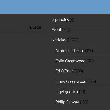
especiales
(9)
Buscar
Eventos
(2)
Noticias
(2.650)
Atoms for Peace
(119)
Colin Greenwood
(60)
Ed O'Brien
(103)
Jonny Greenwood
(273)
nigel godrich
(10)
Philip Selway
(160)