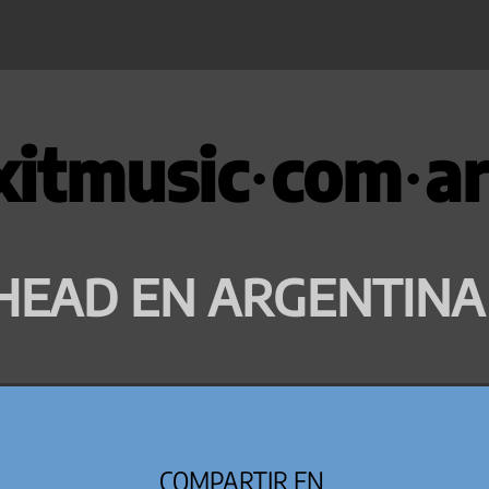
xitmusic·com·ar
HEAD EN ARGENTINA
COMPARTIR EN