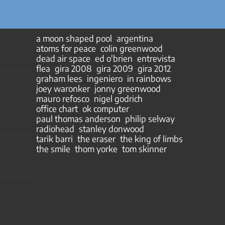
a moon shaped pool
argentina
atoms for peace
colin greenwood
dead air space
ed o'brien
entrevista
flea
gira 2008
gira 2009
gira 2012
graham lees
ingeniero
in rainbows
joey waronker
jonny greenwood
mauro refosco
nigel godrich
office chart
ok computer
paul thomas anderson
philip selway
radiohead
stanley donwood
tarik barri
the eraser
the king of limbs
the smile
thom yorke
tom skinner