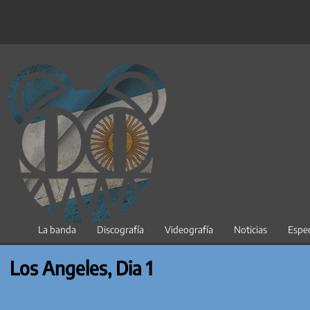
Saltar
al
contenido
La banda
Discografía
Videografía
Noticias
Espec
Los Angeles, Dia 1