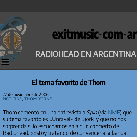
Saltar
al
exitmusic·com·ar
contenido
RADIOHEAD EN ARGENTINA
El tema favorito de Thom
22 de noviembre de 2006
Noticias
,
Thom Yorke
Thom comentó en una entrevista a
Spin
(via
NME
) que
su tema favorito es «Unravel» de Bjork, y que no nos
sorprenda si lo escuchamos en algún concierto de
Radiohead. «Estoy tratando de convencer a la banda