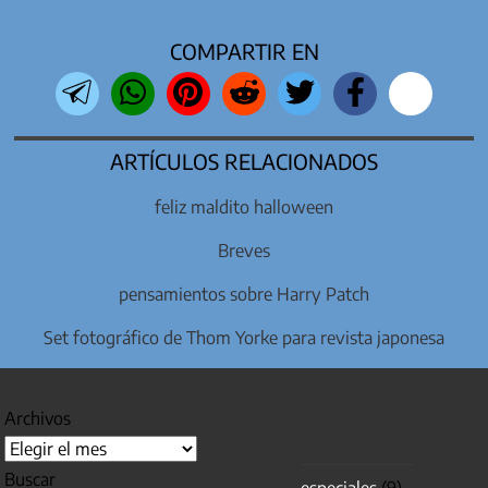
COMPARTIR EN
ARTÍCULOS RELACIONADOS
feliz maldito halloween
Breves
pensamientos sobre Harry Patch
Set fotográfico de Thom Yorke para revista japonesa
Archivos
Buscar
especiales
(9)