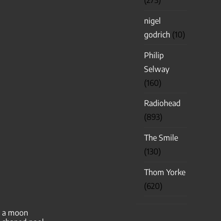
(273)
nigel
godrich
(10)
Philip
Selway
(160)
Radiohead
(893)
The Smile
(130)
Thom Yorke
(620)
a moon