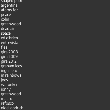
shaped pool
argentina
atoms for
peace
colin
greenwood
dead air
space
ed o'brien
entrevista
flea
gira 2008
gira 2009
gira 2012
graham lees
ingeniero
in rainbows
joey
waronker
jonny
greenwood
mauro
refosco
nigel godrich