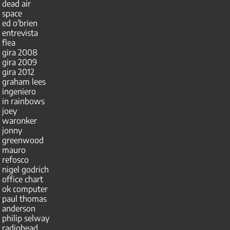
dead air
space
ed o'brien
entrevista
flea
gira 2008
gira 2009
gira 2012
graham lees
ingeniero
in rainbows
joey
waronker
jonny
greenwood
mauro
refosco
nigel godrich
office chart
ok computer
paul thomas
anderson
philip selway
radiohead