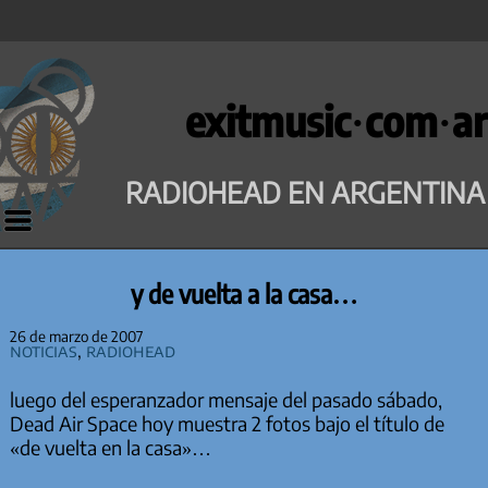
Saltar
al
exitmusic·com·ar
contenido
RADIOHEAD EN ARGENTINA
y de vuelta a la casa…
26 de marzo de 2007
Noticias
,
Radiohead
luego del esperanzador mensaje del pasado sábado,
Dead Air Space hoy muestra 2 fotos bajo el título de
«de vuelta en la casa»…