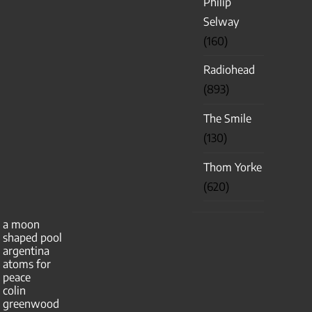
Philip
Selway
(160)
Radiohead
(893)
The Smile
(130)
Thom Yorke
(620)
a moon
shaped pool
argentina
atoms for
peace
colin
greenwood