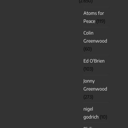
(2.650)
Atoms for
Peace
(119)
Colin
Greenwood
(60)
Ed O'Brien
(103)
Jonny
Greenwood
(273)
nigel
godrich
(10)