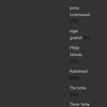
Jonny
Greenwood
(273)
nigel
godrich
(10)
Philip
Selway
(160)
Radiohead
(893)
The Smile
(130)
Thom Yorke