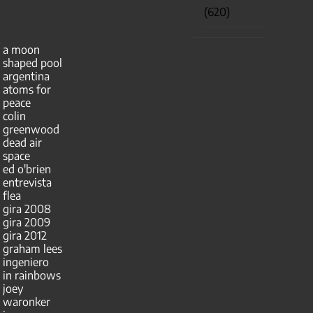
(620)
a moon
shaped pool
argentina
atoms for
peace
colin
greenwood
dead air
space
ed o'brien
entrevista
flea
gira 2008
gira 2009
gira 2012
graham lees
ingeniero
in rainbows
joey
waronker