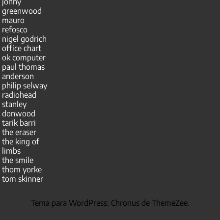
jonny
greenwood
mauro
refosco
nigel godrich
office chart
ok computer
paul thomas
anderson
philip selway
radiohead
stanley
donwood
tarik barri
the eraser
the king of
limbs
the smile
thom yorke
tom skinner
Tema para WordPress: Chronus de ThemeZee.