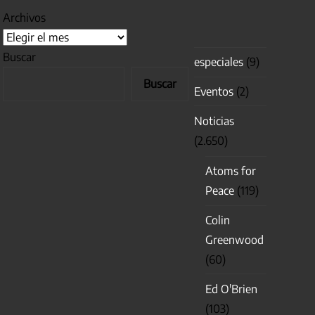
Archivos
Buscar
especiales
(9)
Buscar
Eventos
(2)
Noticias
(2.650)
Atoms for
Peace
(119)
Colin
Greenwood
(60)
Ed O'Brien
(103)