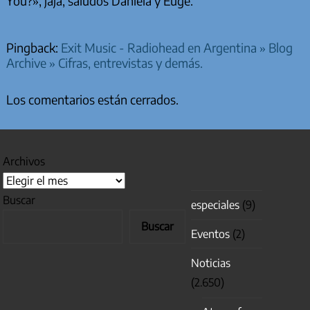
You?», jaja, saludos Daniela y Euge.
Pingback:
Exit Music - Radiohead en Argentina » Blog
Archive » Cifras, entrevistas y demás.
Los comentarios están cerrados.
Archivos
Buscar
especiales
(9)
Buscar
Eventos
(2)
Noticias
(2.650)