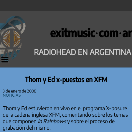
Saltar
al
exitmusic·com·ar
contenido
RADIOHEAD EN ARGENTINA
Thom y Ed x-puestos en XFM
3 de enero de 2008
Noticias
Thom y Ed estuvieron en vivo en el programa X-posure
de la cadena inglesa XFM, comentando sobre los temas
que componen
In Rainbows
y sobre el proceso de
grabación del mismo.