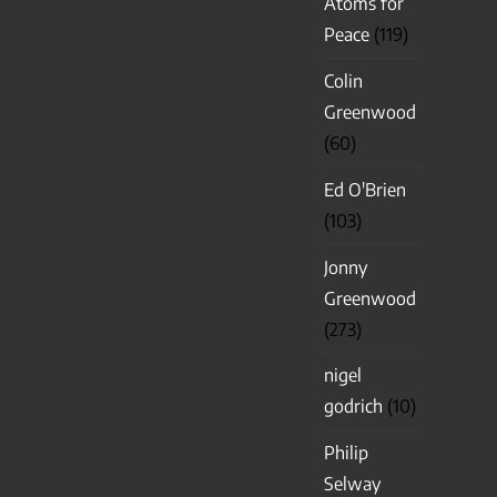
Atoms for
Peace
(119)
Colin
Greenwood
(60)
Ed O'Brien
(103)
Jonny
Greenwood
(273)
nigel
godrich
(10)
Philip
Selway