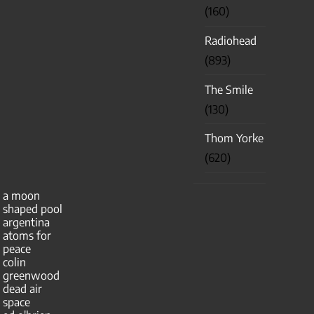
(160)
Radiohead
(893)
The Smile
(130)
Thom Yorke
(620)
a moon
shaped pool
argentina
atoms for
peace
colin
greenwood
dead air
space