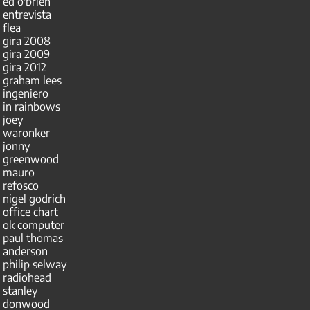
ed o'brien
entrevista
flea
gira 2008
gira 2009
gira 2012
graham lees
ingeniero
in rainbows
joey
waronker
jonny
greenwood
mauro
refosco
nigel godrich
office chart
ok computer
paul thomas
anderson
philip selway
radiohead
stanley
donwood