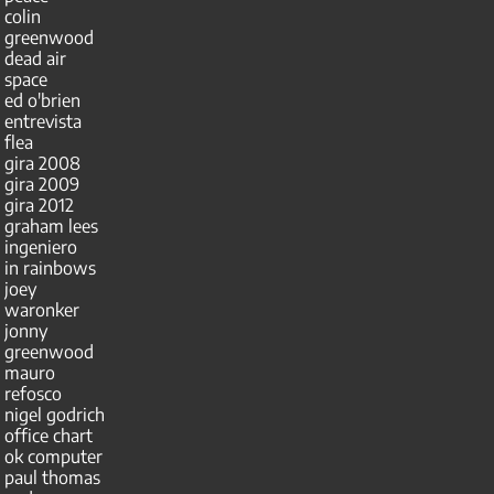
colin
greenwood
dead air
space
ed o'brien
entrevista
flea
gira 2008
gira 2009
gira 2012
graham lees
ingeniero
in rainbows
joey
waronker
jonny
greenwood
mauro
refosco
nigel godrich
office chart
ok computer
paul thomas