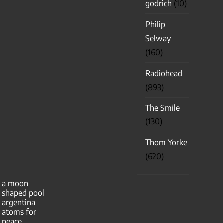
godrich
(10)
Philip
Selway
(160)
Radiohead
(893)
The Smile
(130)
Thom Yorke
(620)
a moon
shaped pool
argentina
atoms for
peace