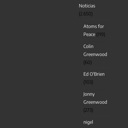
Noticias
(2.650)
Atoms for
Peace
(119)
Colin
Greenwood
(60)
Ed O'Brien
(103)
Jonny
Greenwood
(273)
nigel