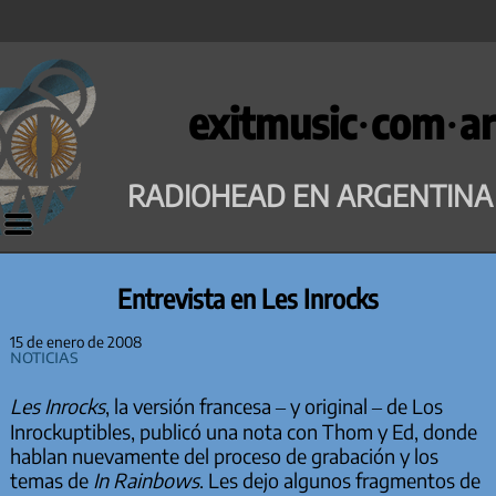
Saltar
al
exitmusic·com·ar
contenido
RADIOHEAD EN ARGENTINA
Entrevista en Les Inrocks
15 de enero de 2008
Noticias
Les Inrocks
, la versión francesa – y original – de Los
Inrockuptibles, publicó una nota con Thom y Ed, donde
hablan nuevamente del proceso de grabación y los
temas de
In Rainbows
. Les dejo algunos fragmentos de