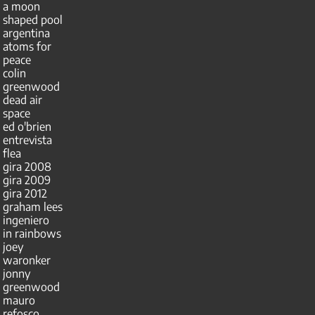
a moon
shaped pool
argentina
atoms for
peace
colin
greenwood
dead air
space
ed o'brien
entrevista
flea
gira 2008
gira 2009
gira 2012
graham lees
ingeniero
in rainbows
joey
waronker
jonny
greenwood
mauro
refosco