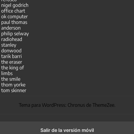
nigel godrich
office chart
ok computer
paul thomas
anderson
philip selway
radiohead
stanley
donwood
tarik barri
the eraser
the king of
limbs
the smile
thom yorke
tom skinner
Tema para WordPress: Chronus de ThemeZee.
Salir de la versión móvil