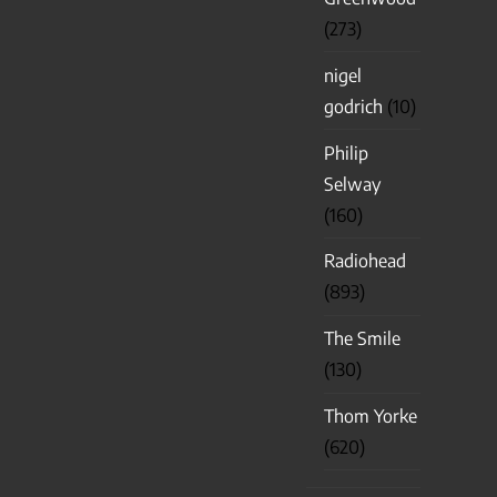
(273)
nigel
godrich
(10)
Philip
Selway
(160)
Radiohead
(893)
The Smile
(130)
Thom Yorke
(620)