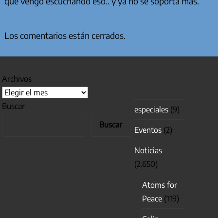
que vengo escuchando eso.. y ya no se soporta mas.
Los comentarios están cerrados.
Archivos
Buscar
especiales
(9)
Buscar
Eventos
(2)
Noticias
(2.650)
Atoms for
Peace
(119)