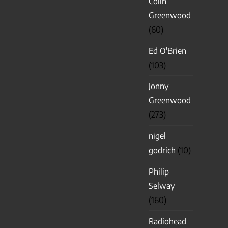
Colin
Greenwood
(60)
Ed O'Brien
(103)
Jonny
Greenwood
(273)
nigel
godrich
(10)
Philip
Selway
(160)
Radiohead