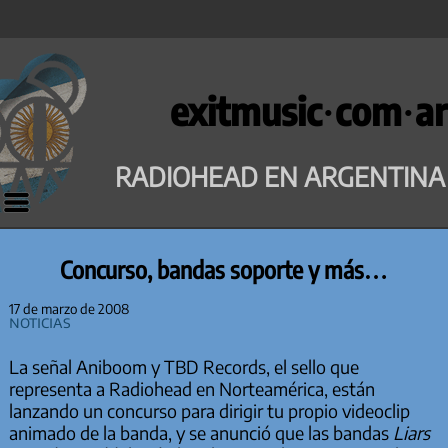
Saltar
al
exitmusic·com·ar
contenido
RADIOHEAD EN ARGENTINA
Concurso, bandas soporte y más…
17 de marzo de 2008
Noticias
La señal Aniboom y TBD Records, el sello que
representa a Radiohead en Norteamérica, están
lanzando un concurso para dirigir tu propio videoclip
animado de la banda, y se anunció que las bandas
Liars