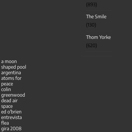
(893)
The Smile
(130)
Thom Yorke
(620)
a moon
shaped pool
argentina
atoms for
peace
colin
greenwood
dead air
space
ed o'brien
entrevista
flea
gira 2008