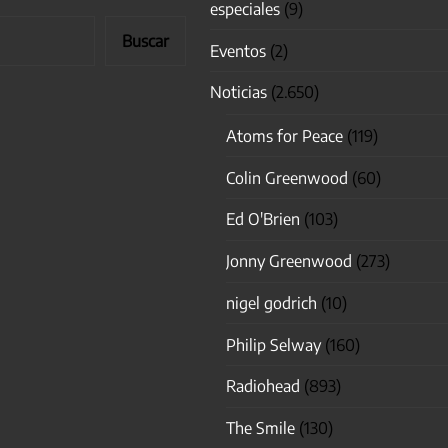
especiales
(9)
Buscar
Eventos
(2)
Noticias
(2.650)
Atoms for Peace
(119)
Colin Greenwood
(60)
Ed O'Brien
(103)
Jonny Greenwood
(273)
nigel godrich
(10)
Philip Selway
(160)
Radiohead
(893)
The Smile
(130)