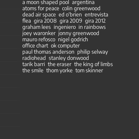
a moon shaped pool
argentina
atoms for peace
colin greenwood
dead air space
ed o'brien
entrevista
flea
gira 2008
gira 2009
gira 2012
graham lees
ingeniero
in rainbows
joey waronker
jonny greenwood
mauro refosco
nigel godrich
office chart
ok computer
paul thomas anderson
philip selway
radiohead
stanley donwood
tarik barri
the eraser
the king of limbs
the smile
thom yorke
tom skinner