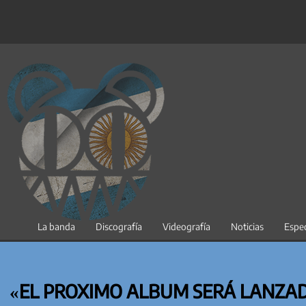
Saltar
al
contenido
La banda
Discografía
Videografía
Noticias
Espec
«EL PROXIMO ALBUM SERÁ LANZA