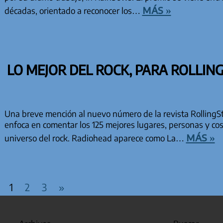
más »
décadas, orientado a reconocer los…
LO MEJOR DEL ROCK, PARA ROLLIN
Una breve mención al nuevo número de la revista RollingS
enfoca en comentar los 125 mejores lugares, personas y co
más »
universo del rock. Radiohead aparece como La…
PAGINACIÓN DE EN
Entradas
1
2
3
»
siguientes