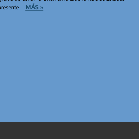
más »
 presente…