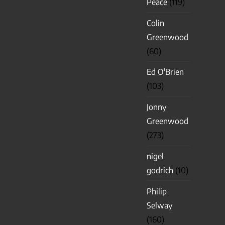
Peace
(119)
Colin
Greenwood
(60)
Ed O'Brien
(103)
Jonny
Greenwood
(273)
nigel
godrich
(10)
Philip
Selway
(160)