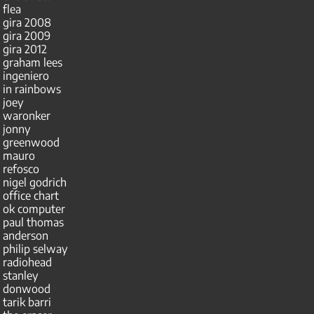
flea
gira 2008
gira 2009
gira 2012
graham lees
ingeniero
in rainbows
joey
waronker
jonny
greenwood
mauro
refosco
nigel godrich
office chart
ok computer
paul thomas
anderson
philip selway
radiohead
stanley
donwood
tarik barri