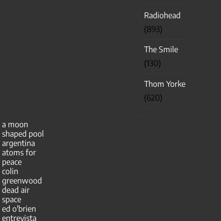
Radiohead
(893)
The Smile
(130)
Thom Yorke
(620)
a moon
shaped pool
argentina
atoms for
peace
colin
greenwood
dead air
space
ed o'brien
entrevista