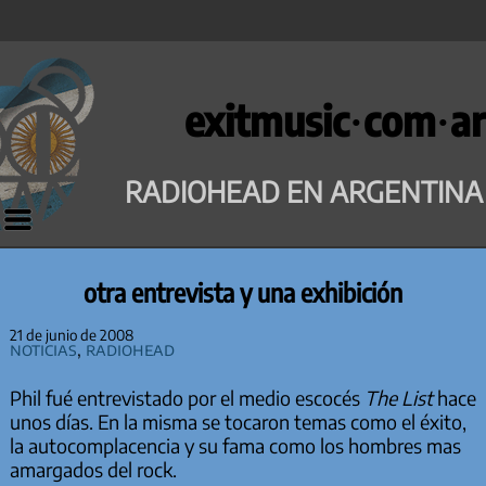
Saltar
al
exitmusic·com·ar
contenido
RADIOHEAD EN ARGENTINA
otra entrevista y una exhibición
21 de junio de 2008
Noticias
,
Radiohead
Phil fué entrevistado por el medio escocés
The List
hace
unos días. En la misma se tocaron temas como el éxito,
la autocomplacencia y su fama como los hombres mas
amargados del rock.