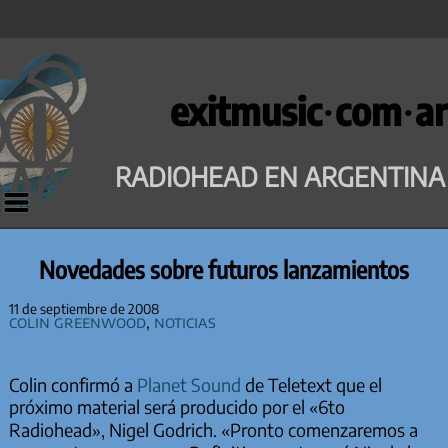
Saltar
al
exitmusic·com·ar
contenido
RADIOHEAD EN ARGENTINA
Novedades sobre futuros lanzamientos
11 de septiembre de 2008
Colin Greenwood
,
Noticias
Colin confirmó a
Planet Sound
de Teletext que el
próximo material será producido por el «6to
Radiohead», Nigel Godrich. «Pronto comenzaremos a