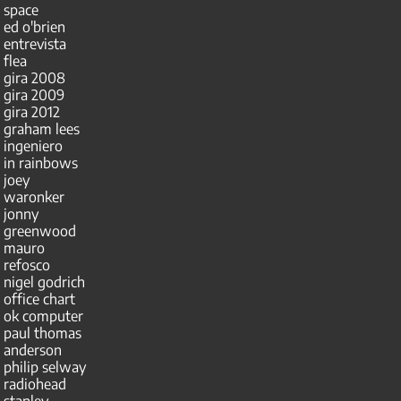
space
ed o'brien
entrevista
flea
gira 2008
gira 2009
gira 2012
graham lees
ingeniero
in rainbows
joey
waronker
jonny
greenwood
mauro
refosco
nigel godrich
office chart
ok computer
paul thomas
anderson
philip selway
radiohead