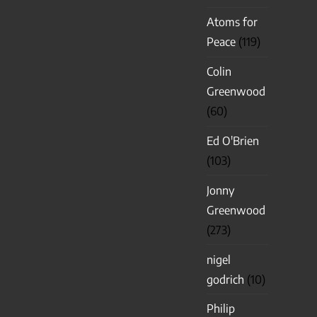
Atoms for
Peace
(119)
Colin
Greenwood
(60)
Ed O'Brien
(103)
Jonny
Greenwood
(273)
nigel
godrich
(10)
Philip