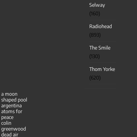
Selway
(160)
Radiohead
(893)
The Smile
(130)
Thom Yorke
(620)
a moon
shaped pool
argentina
atoms for
peace
colin
greenwood
dead air