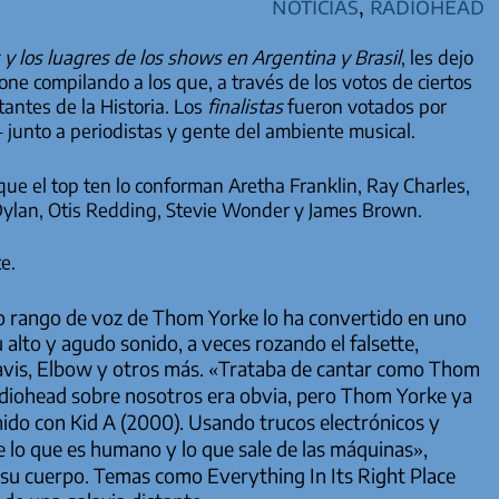
Noticias
,
Radiohead
y los luagres de los shows en Argentina y Brasil
, les dejo
ne compilando a los que, a través de los votos de ciertos
antes de la Historia. Los
finalistas
fueron votados por
– junto a periodistas y gente del ambiente musical.
que el top ten lo conforman Aretha Franklin, Ray Charles,
Dylan, Otis Redding, Stevie Wonder y James Brown.
e.
vo rango de voz de Thom Yorke lo ha convertido en uno
 alto y agudo sonido, a veces rozando el falsette,
avis, Elbow y otros más.
«Trataba de cantar como Thom
adiohead sobre nosotros era obvia, pero Thom Yorke ya
nido con Kid A (2000). Usando trucos electrónicos y
e lo que es humano y lo que sale de las máquinas»
,
a su cuerpo. Temas como
Everything In Its Right Place