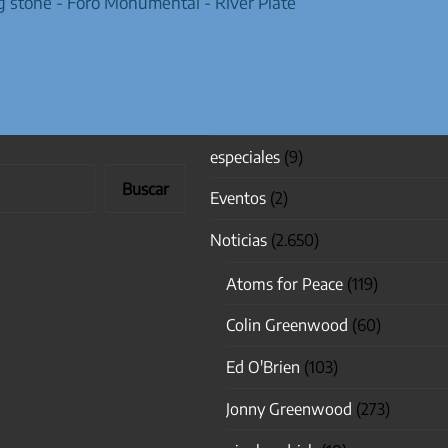
ng stone - Foro Monumental - River Plate
especiales
(9)
Buscar
Eventos
(2)
Noticias
(2.650)
Atoms for Peace
(119)
Colin Greenwood
(60)
Ed O'Brien
(103)
Jonny Greenwood
(273)