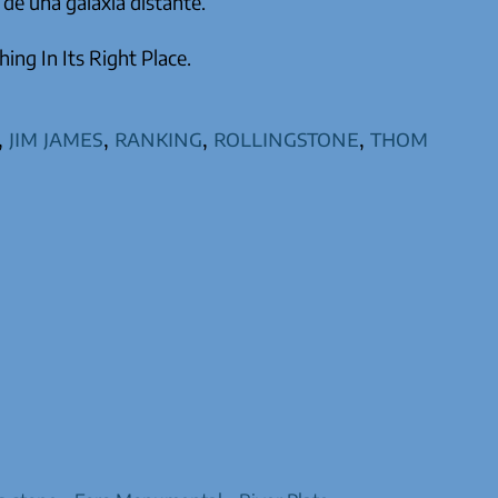
de una galaxia distante.
hing In Its Right Place
.
,
jim james
,
ranking
,
rollingstone
,
thom