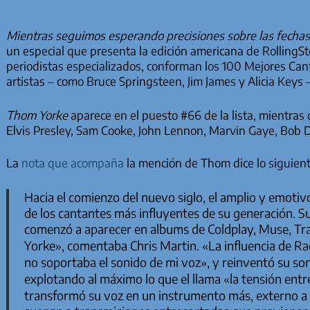
Mientras seguimos esperando precisiones sobre las fechas 
un especial que presenta la edición americana de RollingSto
periodistas especializados, conforman los 100 Mejores Cant
artistas – como Bruce Springsteen, Jim James y Alicia Keys 
Thom Yorke
aparece en el puesto #66 de la lista, mientras 
Elvis Presley, Sam Cooke, John Lennon, Marvin Gaye, Bob 
La
nota que acompaña
la mención de Thom dice lo siguient
Hacia el comienzo del nuevo siglo, el amplio y emoti
de los cantantes más influyentes de su generación. Su
comenzó a aparecer en albums de Coldplay, Muse, Tr
Yorke»
, comentaba Chris Martin.
«La influencia de R
no soportaba el sonido de mi voz»
, y reinventó su so
explotando al máximo lo que el llama
«la tensión entr
transformó su voz en un instrumento más, externo 