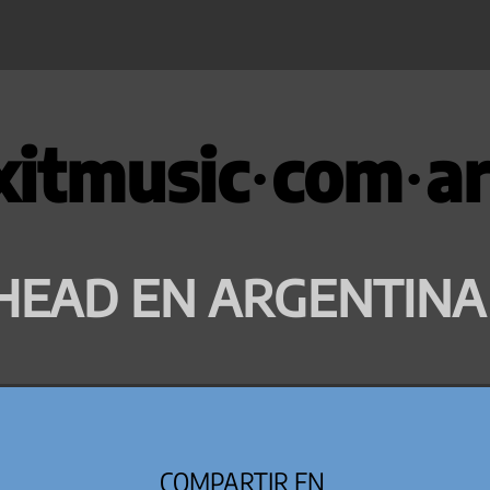
xitmusic·com·ar
HEAD EN ARGENTINA
COMPARTIR EN