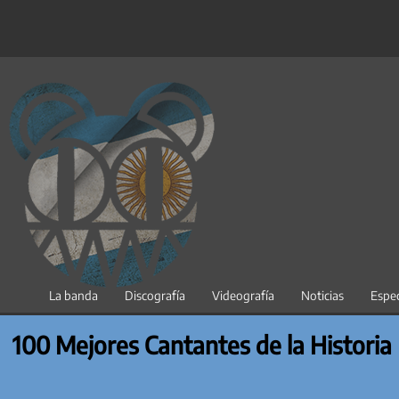
Saltar
al
contenido
La banda
Discografía
Videografía
Noticias
Espec
100 Mejores Cantantes de la Historia