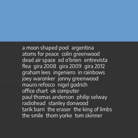
a moon shaped pool
argentina
atoms for peace
colin greenwood
dead air space
ed o'brien
entrevista
flea
gira 2008
gira 2009
gira 2012
graham lees
ingeniero
in rainbows
joey waronker
jonny greenwood
mauro refosco
nigel godrich
office chart
ok computer
paul thomas anderson
philip selway
radiohead
stanley donwood
tarik barri
the eraser
the king of limbs
the smile
thom yorke
tom skinner