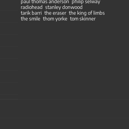
paul thomas anderson
philip selway
radiohead
stanley donwood
tarik barri
the eraser
the king of limbs
the smile
thom yorke
tom skinner