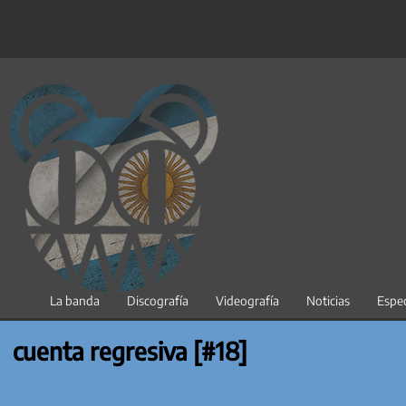
Saltar
al
contenido
La banda
Discografía
Videografía
Noticias
Espec
cuenta regresiva [#18]