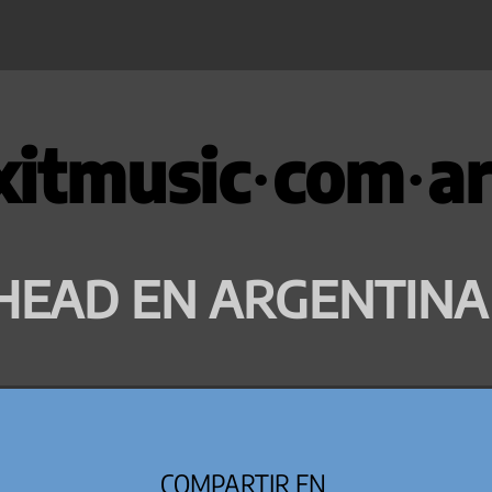
xitmusic·com·ar
HEAD EN ARGENTINA
COMPARTIR EN