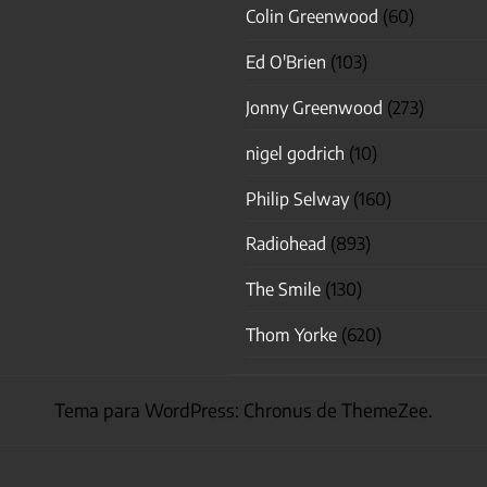
Colin Greenwood
(60)
Ed O'Brien
(103)
Jonny Greenwood
(273)
nigel godrich
(10)
Philip Selway
(160)
Radiohead
(893)
The Smile
(130)
Thom Yorke
(620)
Tema para WordPress: Chronus de ThemeZee.