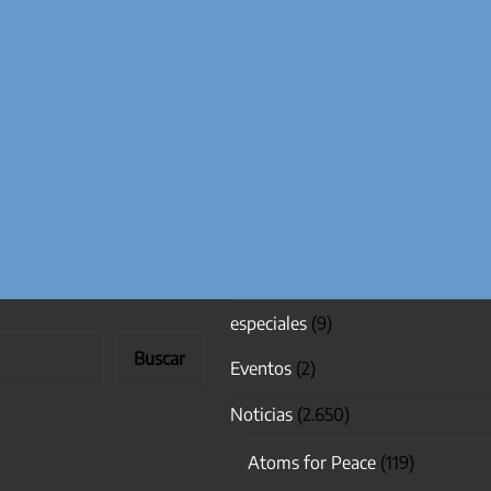
especiales
(9)
Buscar
Eventos
(2)
Noticias
(2.650)
Atoms for Peace
(119)