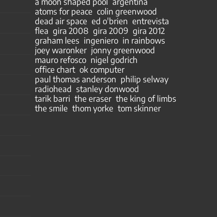
a moon shaped pool
argentina
atoms for peace
colin greenwood
dead air space
ed o'brien
entrevista
flea
gira 2008
gira 2009
gira 2012
graham lees
ingeniero
in rainbows
joey waronker
jonny greenwood
mauro refosco
nigel godrich
office chart
ok computer
paul thomas anderson
philip selway
radiohead
stanley donwood
tarik barri
the eraser
the king of limbs
the smile
thom yorke
tom skinner