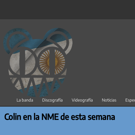
Saltar
al
contenido
La banda
Discografía
Videografía
Noticias
Espec
Colin en la NME de esta semana