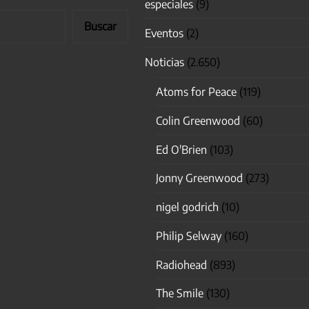
especiales
(9)
Buscar
Eventos
(2)
Noticias
(2.650)
Atoms for Peace
(119)
Colin Greenwood
(60)
Ed O'Brien
(103)
Jonny Greenwood
(273)
nigel godrich
(10)
Philip Selway
(160)
Radiohead
(893)
The Smile
(130)