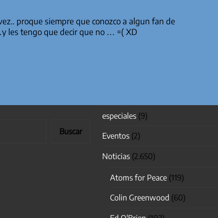
ra vez.. proque siempre que conozco a algun fan de
…y les tengo que decir que no … =( XD
especiales
(9)
Buscar
Eventos
(2)
Noticias
(2.650)
Atoms for Peace
(119)
Colin Greenwood
(60)