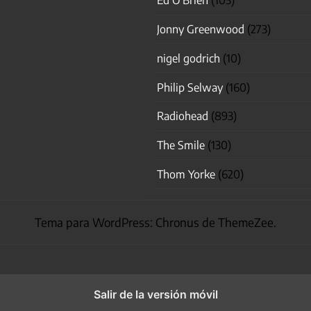
Ed O'Brien
(103)
Jonny Greenwood
(273)
nigel godrich
(10)
Philip Selway
(160)
Radiohead
(893)
The Smile
(130)
Thom Yorke
(620)
Tema para WordPress: Chronus de ThemeZee.
Salir de la versión móvil