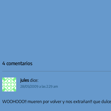
4 comentarios
jules
dice:
28/05/2009 a las 2:29 am
WOOHOOO!! mueren por volver y nos extrañan!! que dulce e