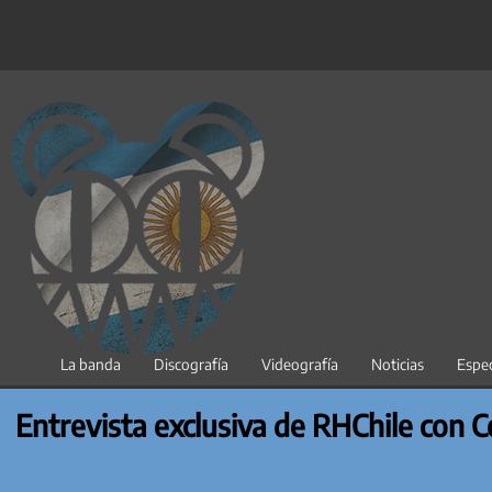
Saltar
al
contenido
La banda
Discografía
Videografía
Noticias
Espec
Entrevista exclusiva de RHChile con C