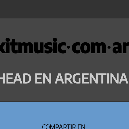
xitmusic·com·ar
HEAD EN ARGENTINA
COMPARTIR EN