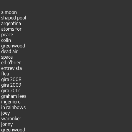
a moon
shaped pool
argentina
atoms for
peace
colin
greenwood
dead air
space
ed o'brien
entrevista
flea
gira 2008
gira 2009
gira 2012
graham lees
ingeniero
in rainbows
joey
waronker
jonny
greenwood