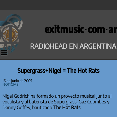
Saltar
al
exitmusic·com·ar
contenido
RADIOHEAD EN ARGENTINA
Supergrass+Nigel = The Hot Rats
16 de junio de 2009
Noticias
Nigel Godrich ha formado un proyecto musical junto al
vocalista y al baterista de Supergrass, Gaz Coombes y
Danny Goffey, bautizado
The Hot Rats
.