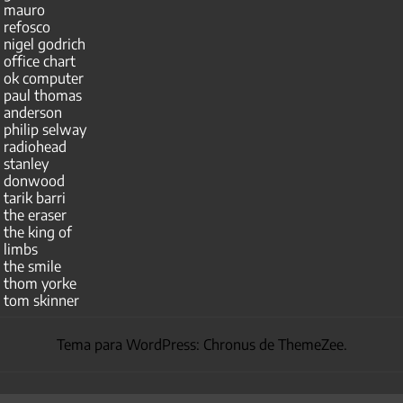
mauro
refosco
nigel godrich
office chart
ok computer
paul thomas
anderson
philip selway
radiohead
stanley
donwood
tarik barri
the eraser
the king of
limbs
the smile
thom yorke
tom skinner
Tema para WordPress: Chronus de ThemeZee.