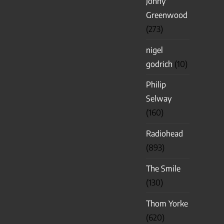
Jonny
Greenwood
(273)
nigel
godrich
(10)
Philip
Selway
(160)
Radiohead
(893)
The Smile
(130)
Thom Yorke
(620)