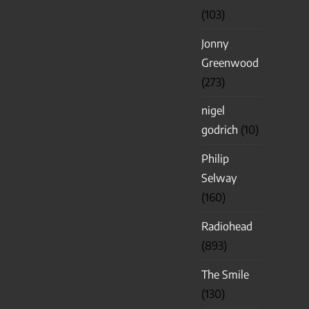
(103)
Jonny
Greenwood
(273)
nigel
godrich
(10)
Philip
Selway
(160)
Radiohead
(893)
The Smile
(130)