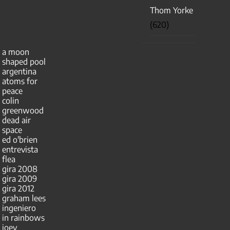
Thom Yorke
(620)
a moon
shaped pool
argentina
atoms for
peace
colin
greenwood
dead air
space
ed o'brien
entrevista
flea
gira 2008
gira 2009
gira 2012
graham lees
ingeniero
in rainbows
joey