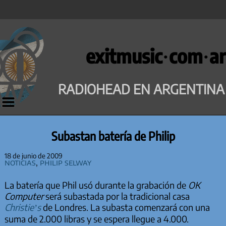
Saltar
al
exitmusic·com·ar
contenido
RADIOHEAD EN ARGENTINA
Subastan batería de Philip
18 de junio de 2009
Noticias
,
Philip Selway
La batería que Phil usó durante la grabación de
OK
Computer
será subastada por la tradicional casa
Christie’s
de Londres. La subasta comenzará con una
suma de 2.000 libras y se espera llegue a 4.000.