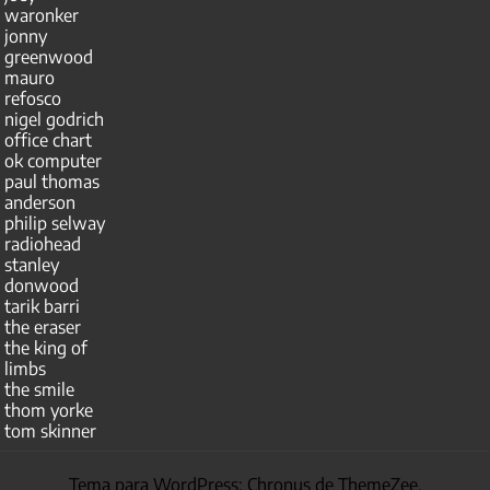
waronker
jonny
greenwood
mauro
refosco
nigel godrich
office chart
ok computer
paul thomas
anderson
philip selway
radiohead
stanley
donwood
tarik barri
the eraser
the king of
limbs
the smile
thom yorke
tom skinner
Tema para WordPress: Chronus de ThemeZee.