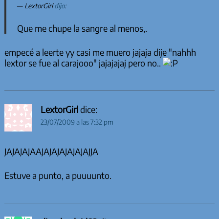
LextorGirl
dijo
:
Que me chupe la sangre al menos,.
empecé a leerte yy casi me muero jajaja dije "nahhh
lextor se fue al carajooo" jajajajaj pero no..
LextorGirl
dice:
23/07/2009 a las 7:32 pm
JAJAJAJAAJAJAJAJAJAJAJJA
Estuve a punto, a puuuunto.