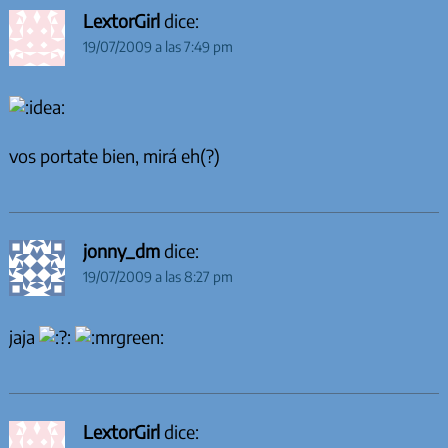
LextorGirl
dice:
19/07/2009 a las 7:49 pm
vos portate bien, mirá eh(?)
jonny_dm
dice:
19/07/2009 a las 8:27 pm
jaja
LextorGirl
dice: