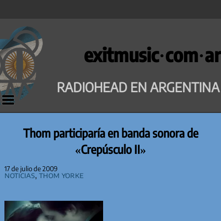
Saltar
al
exitmusic·com·ar
contenido
RADIOHEAD EN ARGENTINA
Thom participaría en banda sonora de
«Crepúsculo II»
17 de julio de 2009
Noticias
,
Thom Yorke