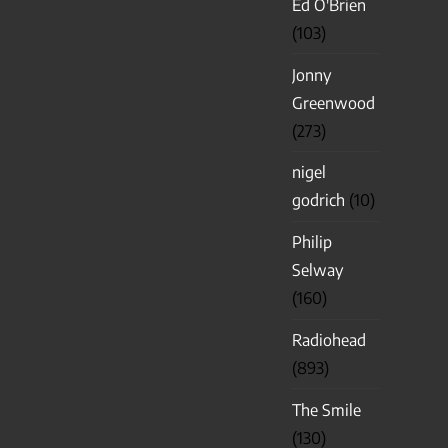
Ed O'Brien
(103)
Jonny
Greenwood
(273)
nigel
godrich
(10)
Philip
Selway
(160)
Radiohead
(893)
The Smile
(130)