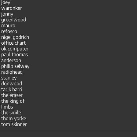
joey
waronker
jonny
greenwood
mauro
refosco
nigel godrich
office chart
ok computer
paul thomas
anderson
philip selway
radiohead
stanley
donwood
tarik barri
the eraser
the king of
limbs
the smile
thom yorke
tom skinner