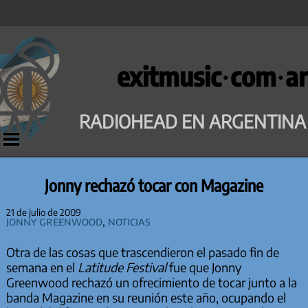
Saltar
al
exitmusic·com·ar
contenido
RADIOHEAD EN ARGENTINA
Jonny rechazó tocar con Magazine
21 de julio de 2009
Jonny Greenwood
,
Noticias
Otra de las cosas que trascendieron el pasado fin de
semana en el
Latitude Festival
fue que Jonny
Greenwood rechazó un ofrecimiento de tocar junto a la
banda Magazine en su reunión este año, ocupando el