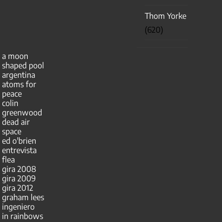
Thom Yorke
(620)
a moon
shaped pool
argentina
atoms for
peace
colin
greenwood
dead air
space
ed o'brien
entrevista
flea
gira 2008
gira 2009
gira 2012
graham lees
ingeniero
in rainbows