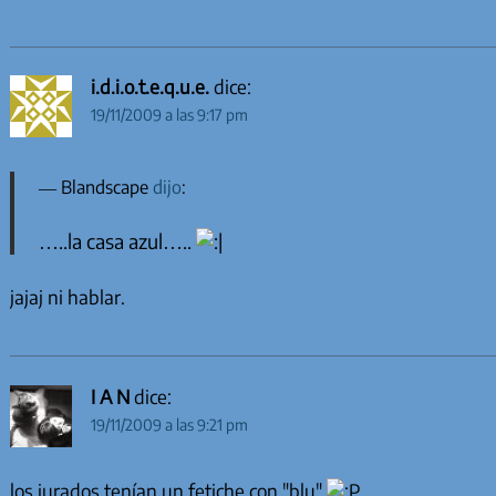
i.d.i.o.t.e.q.u.e.
dice:
19/11/2009 a las 9:17 pm
Blandscape
dijo
:
…..la casa azul…..
jajaj ni hablar.
I A N
dice:
19/11/2009 a las 9:21 pm
los jurados tenían un fetiche con "blu"