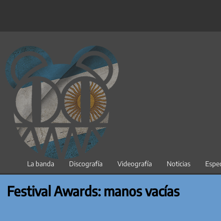
Saltar
al
contenido
La banda
Discografía
Videografía
Noticias
Espec
Festival Awards: manos vacías