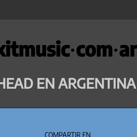
xitmusic·com·ar
HEAD EN ARGENTINA
COMPARTIR EN