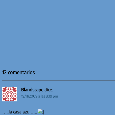
12 comentarios
Blandscape
dice:
19/11/2009 a las 8:19 pm
…..la casa azul…..