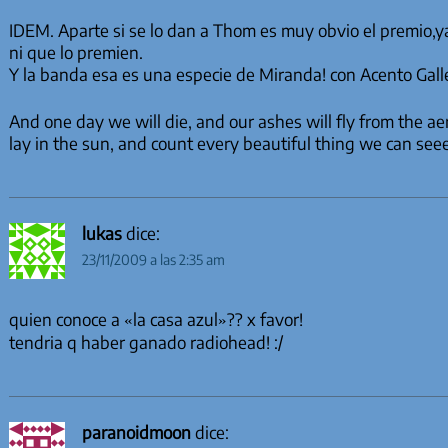
IDEM. Aparte si se lo dan a Thom es muy obvio el premio,ya
ni que lo premien.
Y la banda esa es una especie de Miranda! con Acento Gal
And one day we will die, and our ashes will fly from the a
lay in the sun, and count every beautiful thing we can seee
lukas
dice:
23/11/2009 a las 2:35 am
quien conoce a «la casa azul»?? x favor!
tendria q haber ganado radiohead! :/
paranoidmoon
dice: