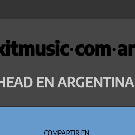
xitmusic·com·ar
HEAD EN ARGENTINA
COMPARTIR EN