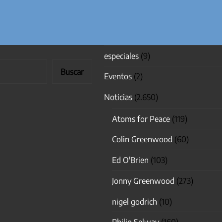
especiales
(9)
Buscar
Eventos
(2)
Noticias
(2.650)
Atoms for Peace
(119)
Colin Greenwood
(60)
Ed O'Brien
(103)
Jonny Greenwood
(273)
nigel godrich
(10)