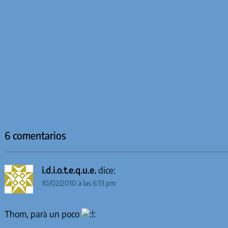
6 comentarios
i.d.i.o.t.e.q.u.e.
dice:
10/02/2010 a las 6:13 pm
Thom, parà un poco