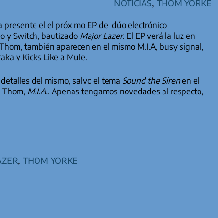
Noticias
,
Thom Yorke
a presente el el próximo EP del dúo electrónico
lo y Switch, bautizado
Major Lazer
. El EP verá la luz en
Thom, también aparecen en el mismo M.I.A, busy signal,
raka y Kicks Like a Mule.
etalles del mismo, salvo el tema
Sound the Siren
en el
de Thom,
M.I.A.
. Apenas tengamos novedades al respecto,
azer
,
thom yorke