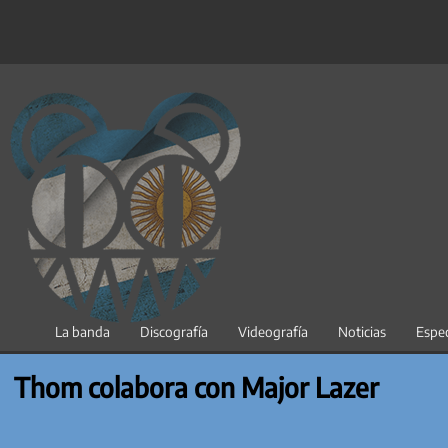
Saltar
al
contenido
La banda
Discografía
Videografía
Noticias
Espec
Thom colabora con Major Lazer