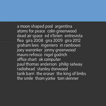
a moon shaped pool
argentina
atoms for peace
colin greenwood
dead air space
ed o'brien
entrevista
flea
gira 2008
gira 2009
gira 2012
graham lees
ingeniero
in rainbows
joey waronker
jonny greenwood
mauro refosco
nigel godrich
office chart
ok computer
paul thomas anderson
philip selway
radiohead
stanley donwood
tarik barri
the eraser
the king of limbs
the smile
thom yorke
tom skinner