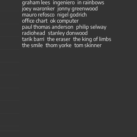
graham lees
ingeniero
in rainbows
joey waronker
jonny greenwood
mauro refosco
nigel godrich
office chart
ok computer
paul thomas anderson
philip selway
radiohead
stanley donwood
tarik barri
the eraser
the king of limbs
the smile
thom yorke
tom skinner