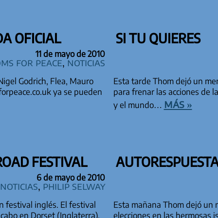
A OFICIAL
SI TU QUIERES
11 de mayo de 2010
oms for Peace
,
Noticias
Nigel Godrich, Flea, Mauro
Esta tarde Thom dejó un men
msforpeace.co.uk ya se pueden
para frenar las acciones de 
más »
y el mundo…
 ROAD FESTIVAL
AUTORESPUESTA 
6 de mayo de 2010
Noticias
,
Philip Selway
estival inglés. El festival
Esta mañana Thom dejó un nue
 cabo en Dorset (Inglaterra),
elecciones en las hermosas is