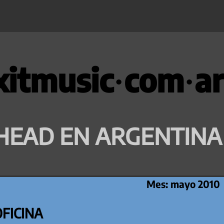
xitmusic·com·ar
HEAD EN ARGENTINA
Mes:
mayo 2010
OFICINA