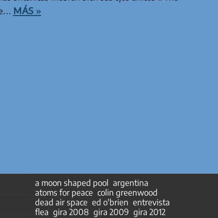
más »
the…
a moon shaped pool
argentina
atoms for peace
colin greenwood
dead air space
ed o'brien
entrevista
flea
gira 2008
gira 2009
gira 2012