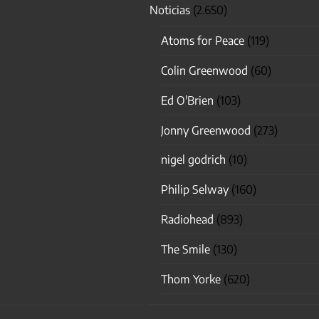
Noticias
(2.650)
Atoms for Peace
(119)
Colin Greenwood
(60)
Ed O'Brien
(103)
Jonny Greenwood
(273)
nigel godrich
(10)
Philip Selway
(160)
Radiohead
(893)
The Smile
(130)
Thom Yorke
(620)