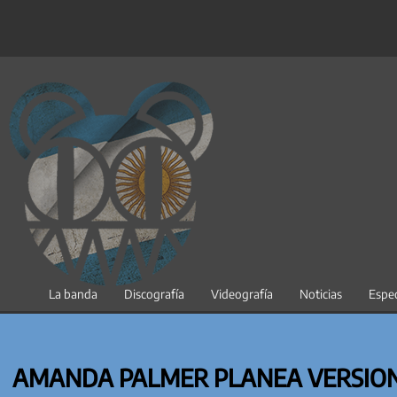
Saltar
al
contenido
La banda
Discografía
Videografía
Noticias
Espec
AMANDA PALMER PLANEA VERSIO