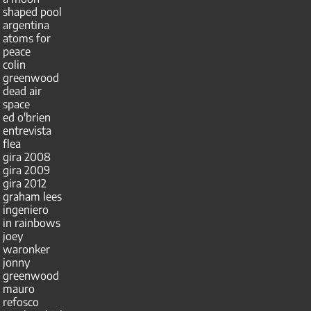
shaped pool
argentina
atoms for
peace
colin
greenwood
dead air
space
ed o'brien
entrevista
flea
gira 2008
gira 2009
gira 2012
graham lees
ingeniero
in rainbows
joey
waronker
jonny
greenwood
mauro
refosco