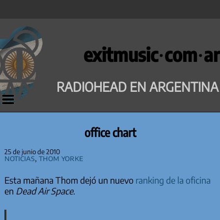
Saltar
al
exitmusic·com·ar
contenido
RADIOHEAD EN ARGENTINA
office chart
25 de junio de 2010
Noticias
,
Thom Yorke
Esta mañana Thom dejó un nuevo
ranking de la oficina
en
Dead Air Space
.