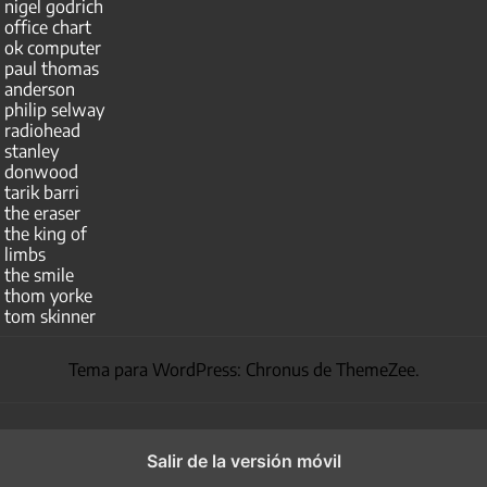
nigel godrich
office chart
ok computer
paul thomas
anderson
philip selway
radiohead
stanley
donwood
tarik barri
the eraser
the king of
limbs
the smile
thom yorke
tom skinner
Tema para WordPress: Chronus de ThemeZee.
Salir de la versión móvil