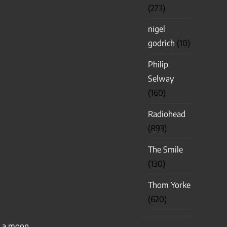
(273)
nigel
godrich
(10)
Philip
Selway
(160)
Radiohead
(893)
The Smile
(130)
Thom Yorke
(620)
a moon