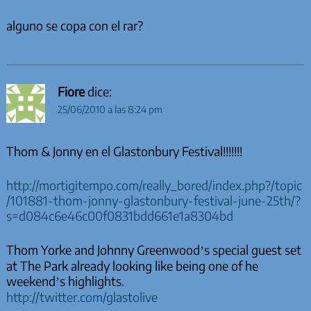
alguno se copa con el rar?
Fiore
dice:
25/06/2010 a las 8:24 pm
Thom & Jonny en el Glastonbury Festival!!!!!!!
http://mortigitempo.com/really_bored/index.php?/topic
/101881-thom-jonny-glastonbury-festival-june-25th/?
s=d084c6e46c00f0831bdd661e1a8304bd
Thom Yorke and Johnny Greenwood’s special guest set
at The Park already looking like being one of he
weekend’s highlights.
http://twitter.com/glastolive