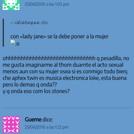
25/06/2010 a las 1:02 pm
i.d.i.o.t.e.q.u.e.
dijo
:
con «lady jane» se la debe poner a la mujer
ohhhhhhhhhhhhhhhhhhhhhhhhhhhhhh q pesadilla, no
me gusta imaginarme al thom duarnte el acto sexual
menos aun con su mujer osea si es conmigo todo bien¡
che aphex twin es musica electronica loke, esta buena
pero lo demas q onda??
y q onda eso com los stones?
Gueme
dice:
25/06/2010 a las 1:22 pm