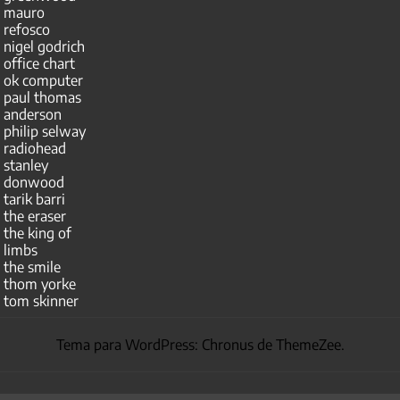
mauro
refosco
nigel godrich
office chart
ok computer
paul thomas
anderson
philip selway
radiohead
stanley
donwood
tarik barri
the eraser
the king of
limbs
the smile
thom yorke
tom skinner
Tema para WordPress: Chronus de ThemeZee.