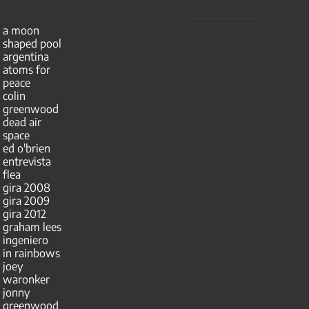
a moon
shaped pool
argentina
atoms for
peace
colin
greenwood
dead air
space
ed o'brien
entrevista
flea
gira 2008
gira 2009
gira 2012
graham lees
ingeniero
in rainbows
joey
waronker
jonny
greenwood