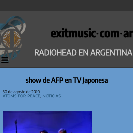
Saltar
al
exitmusic·com·ar
contenido
RADIOHEAD EN ARGENTINA
show de AFP en TV Japonesa
30 de agosto de 2010
Atoms for Peace
,
Noticias