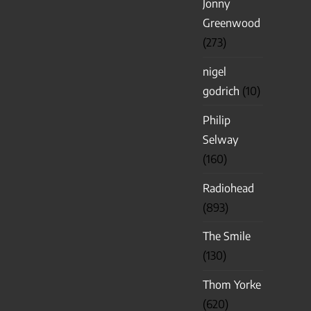
Jonny
Greenwood
(273)
nigel
godrich
(10)
Philip
Selway
(160)
Radiohead
(893)
The Smile
(130)
Thom Yorke
(620)