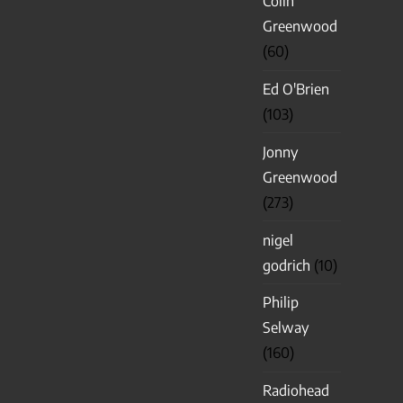
Colin
Greenwood
(60)
Ed O'Brien
(103)
Jonny
Greenwood
(273)
nigel
godrich
(10)
Philip
Selway
(160)
Radiohead