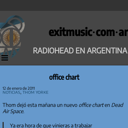
Saltar
al
exitmusic·com·ar
contenido
RADIOHEAD EN ARGENTINA
office chart
12 de enero de 2011
Noticias
,
Thom Yorke
Thom dejó esta mañana un nuevo
office chart
en
Dead
Air Space
.
Ya era hora de que vinieras a trabajar