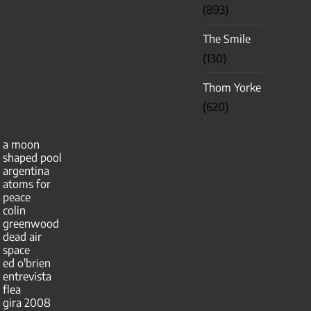
(893)
The Smile
(130)
Thom Yorke
(620)
a moon
shaped pool
argentina
atoms for
peace
colin
greenwood
dead air
space
ed o'brien
entrevista
flea
gira 2008