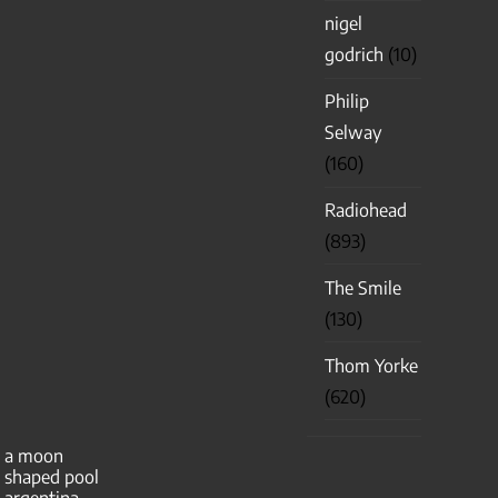
nigel
godrich
(10)
Philip
Selway
(160)
Radiohead
(893)
The Smile
(130)
Thom Yorke
(620)
a moon
shaped pool