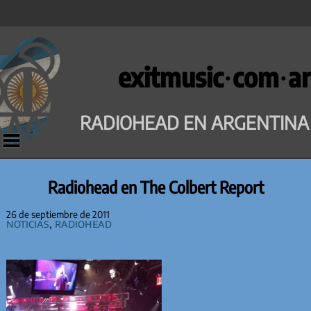
Saltar
al
exitmusic·com·ar
contenido
RADIOHEAD EN ARGENTINA
Radiohead en The Colbert Report
26 de septiembre de 2011
Noticias
,
Radiohead