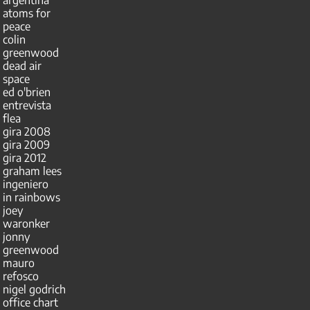
argentina
atoms for
peace
colin
greenwood
dead air
space
ed o'brien
entrevista
flea
gira 2008
gira 2009
gira 2012
graham lees
ingeniero
in rainbows
joey
waronker
jonny
greenwood
mauro
refosco
nigel godrich
office chart