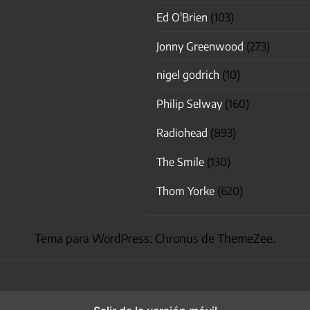
Ed O'Brien
(103)
Jonny Greenwood
(273)
nigel godrich
(10)
Philip Selway
(160)
Radiohead
(893)
The Smile
(130)
Thom Yorke
(620)
Tema para WordPress: Chronus de ThemeZee.