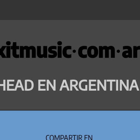
xitmusic·com·ar
HEAD EN ARGENTINA
COMPARTIR EN