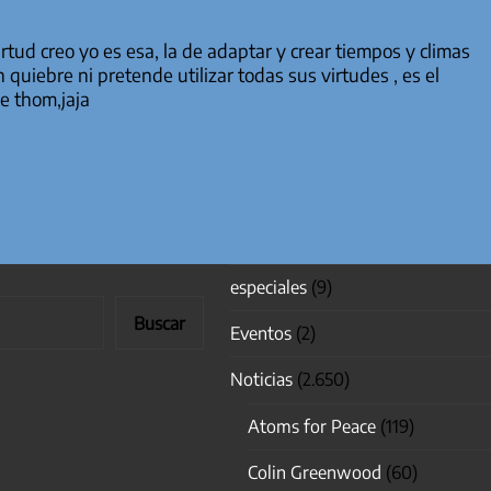
tud creo yo es esa, la de adaptar y crear tiempos y climas
uiebre ni pretende utilizar todas sus virtudes , es el
e thom,jaja
especiales
(9)
Buscar
Eventos
(2)
Noticias
(2.650)
Atoms for Peace
(119)
Colin Greenwood
(60)