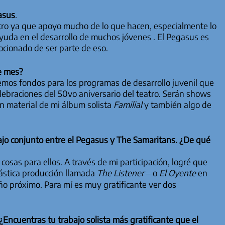
asus
.
atro ya que apoyo mucho de lo que hacen, especialmente lo
ayuda en el desarrollo de muchos jóvenes . El Pegasus es
ocionado de ser parte de eso.
e mes?
emos fondos para los programas de desarrollo juvenil que
celebraciones del 50vo aniversario del teatro. Serán shows
n material de mi álbum solista
Familial
y también algo de
ajo conjunto entre el Pegasus y The Samaritans. ¿De qué
sas para ellos. A través de mi participación, logré que
tástica producción llamada
The Listener
– o
El Oyente
en
año próximo. Para mí es muy gratificante ver dos
Encuentras tu trabajo solista más gratificante que el