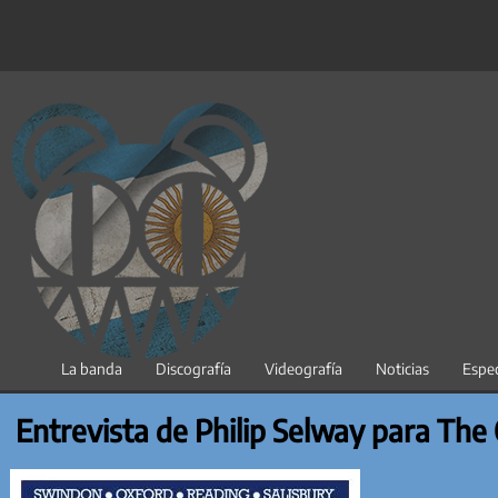
Saltar
al
contenido
La banda
Discografía
Videografía
Noticias
Espec
Entrevista de Philip Selway para The