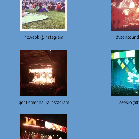
hcwebb @instagram
dysonsound
gentlemenhall @instagram
jasekro @t