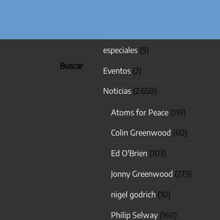
especiales
(9)
Buscar
Eventos
(2)
Noticias
(2.650)
Atoms for Peace
(119)
Colin Greenwood
(60)
Ed O'Brien
(103)
Jonny Greenwood
(273)
nigel godrich
(10)
Philip Selway
(160)