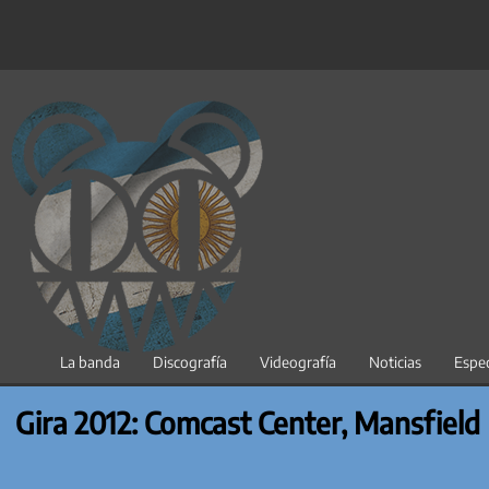
Saltar
al
contenido
La banda
Discografía
Videografía
Noticias
Espec
Gira 2012: Comcast Center, Mansfield