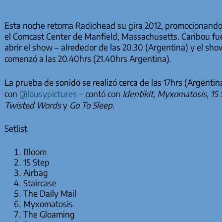
Esta noche retoma Radiohead su gira 2012, promocionand
el Comcast Center de Manfield, Massachusetts. Caribou fu
abrir el show – alrededor de las 20.30 (Argentina) y el s
comenzó a las 20.40hrs (21.40hrs Argentina).
La prueba de sonido se realizó cerca de las 17hrs (Argentin
con
@lousypictures
– contó con
Identikit, Myxomatosis, 15
Twisted Words
y
Go To Sleep
.
Setlist
Bloom
15 Step
Airbag
Staircase
The Daily Mail
Myxomatosis
The Gloaming