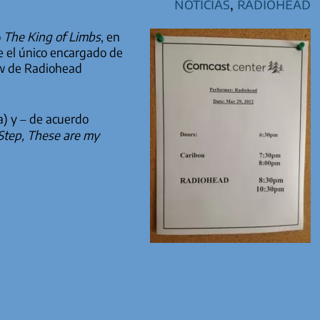
Noticias
,
Radiohead
o
The King of Limbs
, en
e el único encargado de
how de Radiohead
a) y – de acuerdo
 Step, These are my