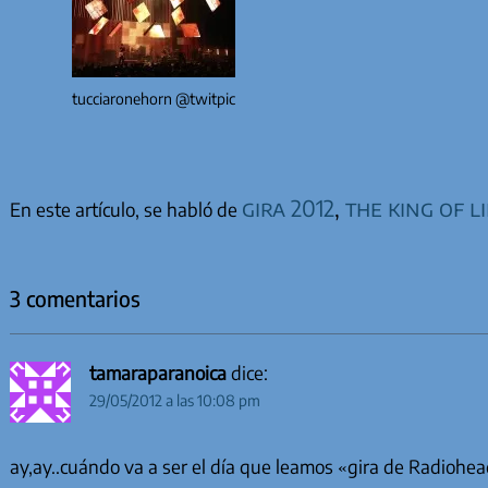
tucciaronehorn @twitpic
gira 2012
,
the king of l
En este artículo, se habló de
3 comentarios
tamaraparanoica
dice:
29/05/2012 a las 10:08 pm
ay,ay..cuándo va a ser el día que leamos «gira de Radiohea