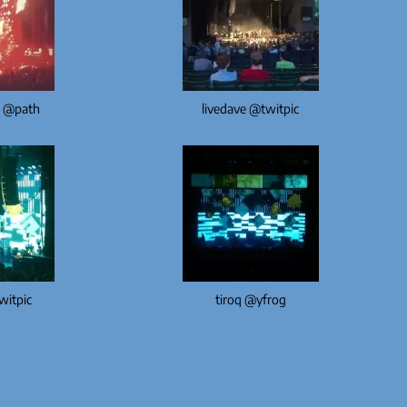
 @path
livedave @twitpic
witpic
tiroq @yfrog