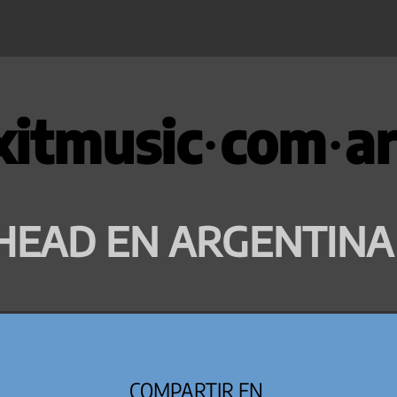
xitmusic·com·ar
HEAD EN ARGENTINA
COMPARTIR EN