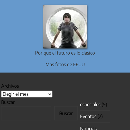
Por qué el futuro es lo clásico
Mas fotos de EEUU
Archivos
Buscar
especiales
(9)
Buscar
Eventos
(2)
Noticias