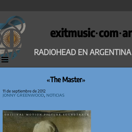
Saltar
al
exitmusic·com·ar
contenido
RADIOHEAD EN ARGENTINA
«The Master»
11 de septiembre de 2012
Jonny Greenwood
,
Noticias