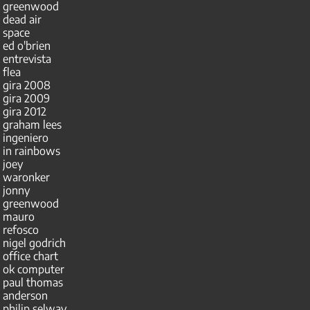
greenwood
dead air
space
ed o'brien
entrevista
flea
gira 2008
gira 2009
gira 2012
graham lees
ingeniero
in rainbows
joey
waronker
jonny
greenwood
mauro
refosco
nigel godrich
office chart
ok computer
paul thomas
anderson
philip selway