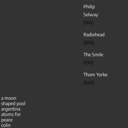
Philip
Selway
(160)
Radiohead
(893)
The Smile
(130)
Thom Yorke
(620)
a moon
shaped pool
argentina
atoms for
peace
colin