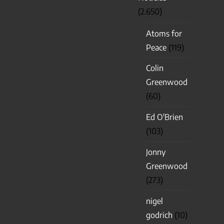
(2.650)
Atoms for
Peace
(119)
Colin
Greenwood
(60)
Ed O'Brien
(103)
Jonny
Greenwood
(273)
nigel
godrich
(10)