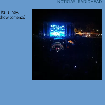
Noticias
,
Radiohead
Italia, hoy.
l show comenzó