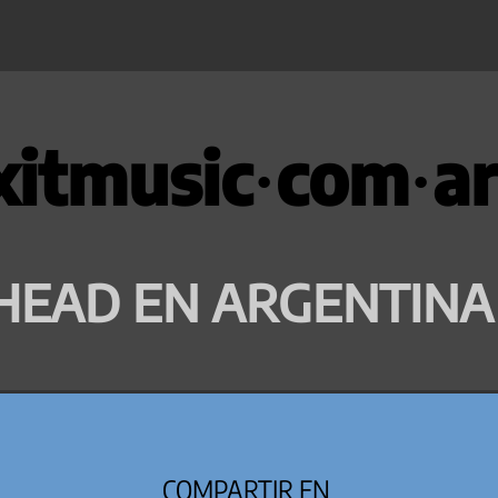
xitmusic·com·ar
HEAD EN ARGENTINA
COMPARTIR EN