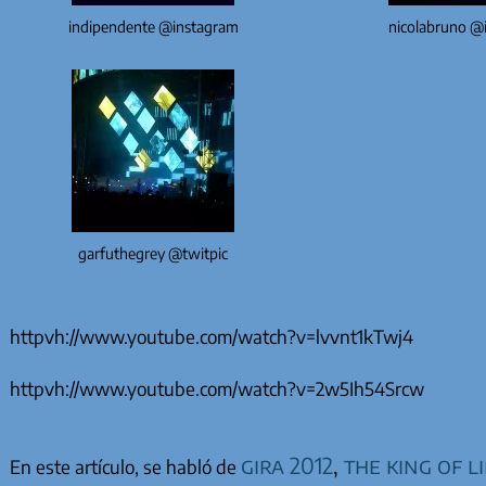
indipendente @instagram
nicolabruno @
garfuthegrey @twitpic
httpvh://www.youtube.com/watch?v=lvvnt1kTwj4
httpvh://www.youtube.com/watch?v=2w5Ih54Srcw
gira 2012
,
the king of l
En este artículo, se habló de