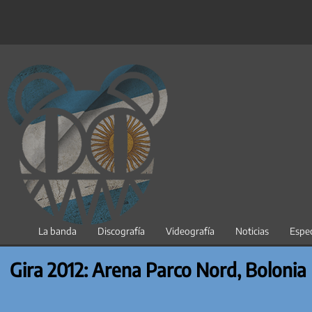
Saltar
al
contenido
La banda
Discografía
Videografía
Noticias
Espec
Gira 2012: Arena Parco Nord, Bolonia