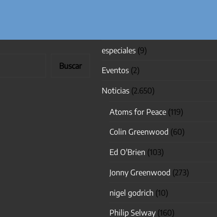
especiales
(9)
Buscar
Eventos
(2)
Noticias
(2.650)
Atoms for Peace
(119)
Colin Greenwood
(60)
Ed O'Brien
(103)
Jonny Greenwood
(273)
nigel godrich
(10)
Philip Selway
(160)