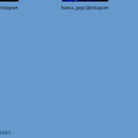
instagram
bianca_gege @instagram
imbs