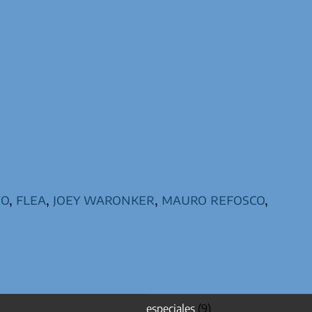
vo
,
flea
,
joey waronker
,
mauro refosco
,
especiales
(9)