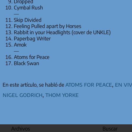
Dropped
Cymbal Rush
—
Skip Divided
Feeling Pulled apart by Horses
Rabbit in your Headlights (cover de UNKLE)
Paperbag Writer
Amok
—
Atoms for Peace
Black Swan
atoms for peace
,
en vi
En este artículo, se habló de
nigel godrich
,
thom yorke
Archivos
Buscar