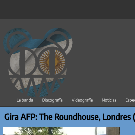
Saltar
al
contenido
La banda
Discografía
Videografía
Noticias
Espec
Gira AFP: The Roundhouse, Londres (