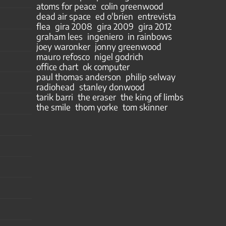
atoms for peace
colin greenwood
dead air space
ed o'brien
entrevista
flea
gira 2008
gira 2009
gira 2012
graham lees
ingeniero
in rainbows
joey waronker
jonny greenwood
mauro refosco
nigel godrich
office chart
ok computer
paul thomas anderson
philip selway
radiohead
stanley donwood
tarik barri
the eraser
the king of limbs
the smile
thom yorke
tom skinner