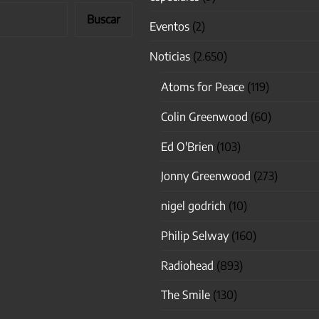
Buscar
Eventos
(2)
Noticias
(2.650)
Atoms for Peace
(119)
Colin Greenwood
(60)
Ed O'Brien
(103)
Jonny Greenwood
(273)
nigel godrich
(10)
Philip Selway
(160)
Radiohead
(893)
The Smile
(130)