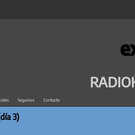
e
RADIO
iales
Seguinos
Contacto
día 3)