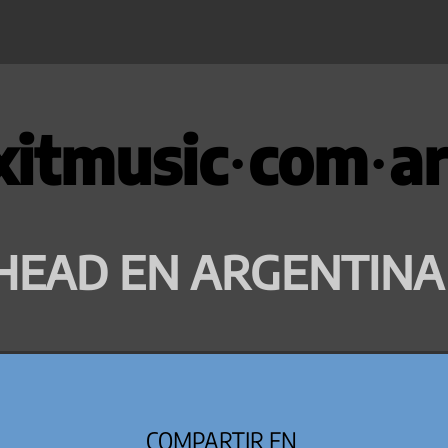
xitmusic·com·ar
HEAD EN ARGENTINA
COMPARTIR EN