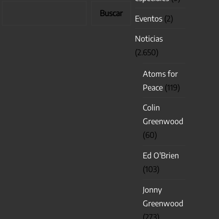
Buscar
Eventos
(2)
Noticias
(2.650)
Atoms for
Peace
(119)
Colin
Greenwood
(60)
Ed O'Brien
(103)
Jonny
Greenwood
(273)