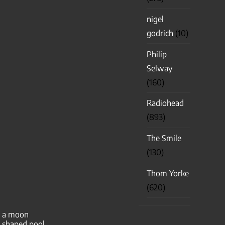
nigel
godrich
(10)
Philip
Selway
(160)
Radiohead
(893)
The Smile
(130)
Thom Yorke
(620)
a moon
shaped pool