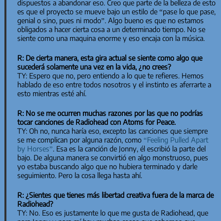
dispuestos a abandonar eso. Creo que parte de la belleza de esto
es que el proyecto se mueve bajo un estilo de “pase lo que pase,
genial o sino, pues ni modo”. Algo bueno es que no estamos
obligados a hacer cierta cosa a un determinado tiempo. No se
siente como una maquina enorme y eso encaja con la música.
R: De cierta manera, esta gira actual se siente como algo que
sucederá solamente una vez en la vida, ¿no crees?
TY: Espero que no, pero entiendo a lo que te refieres. Hemos
hablado de eso entre todos nosotros y el instinto es aferrarte a
esto mientras esté ahí.
R: No se me ocurren muchas razones por las que no podrías
tocar canciones de Radiohead con Atoms for Peace.
TY: Oh no, nunca haría eso, excepto las canciones que siempre
se me complican por alguna razón, como
“Feeling Pulled Apart
by Horses”
. Esa es la canción de Jonny, él escribió la parte del
bajo. De alguna manera se convirtió en algo monstruoso, pues
yo estaba buscando algo que no hubiera terminado y darle
seguimiento. Pero la cosa llega hasta ahí.
R: ¿Sientes que tienes más libertad creativa fuera de la marca de
Radiohead?
TY: No. Eso es justamente lo que me gusta de Radiohead, que