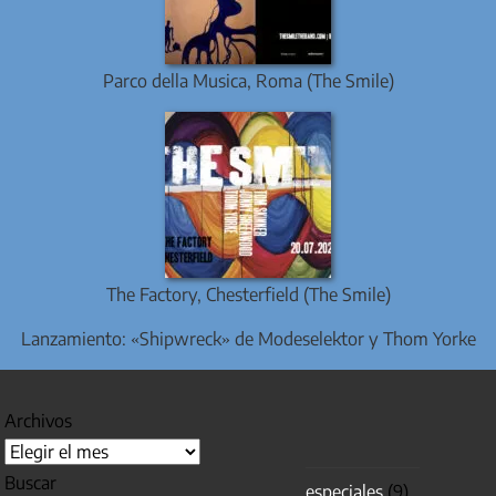
Parco della Musica, Roma (The Smile)
The Factory, Chesterfield (The Smile)
Lanzamiento: «Shipwreck» de Modeselektor y Thom Yorke
Archivos
Buscar
especiales
(9)