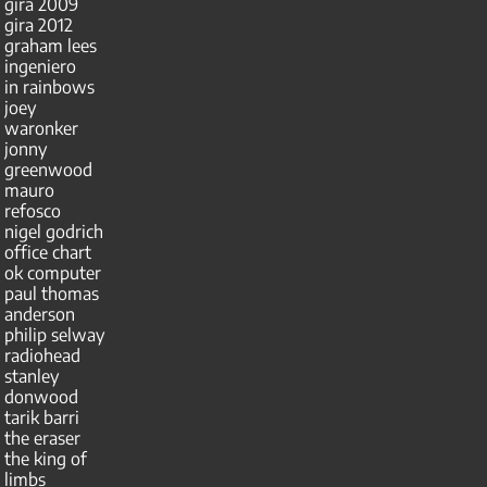
gira 2009
gira 2012
graham lees
ingeniero
in rainbows
joey
waronker
jonny
greenwood
mauro
refosco
nigel godrich
office chart
ok computer
paul thomas
anderson
philip selway
radiohead
stanley
donwood
tarik barri
the eraser
the king of
limbs