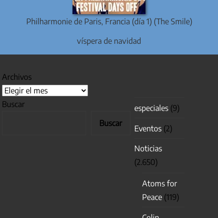
Philharmonie de Paris, Francia (día 1) (The Smile)
víspera de navidad
Archivos
Buscar
especiales
(9)
Buscar
Eventos
(2)
Noticias
(2.650)
Atoms for
Peace
(119)
Colin