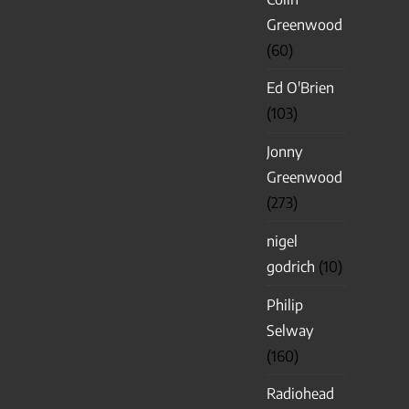
Greenwood
(60)
Ed O'Brien
(103)
Jonny
Greenwood
(273)
nigel
godrich
(10)
Philip
Selway
(160)
Radiohead