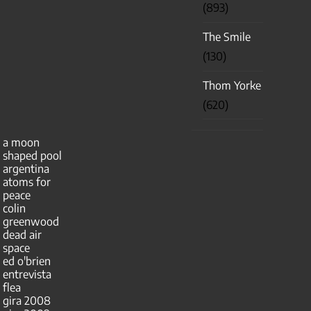
(893)
The Smile
(130)
Thom Yorke
(620)
a moon
shaped pool
argentina
atoms for
peace
colin
greenwood
dead air
space
ed o'brien
entrevista
flea
gira 2008