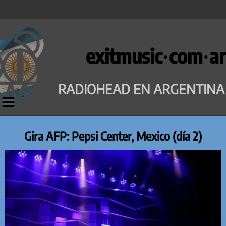
Saltar
al
exitmusic·com·ar
contenido
RADIOHEAD EN ARGENTINA
Gira AFP: Pepsi Center, Mexico (día 2)