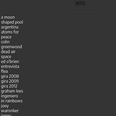
(620)
a moon
shaped pool
argentina
atoms for
peace
colin
greenwood
dead air
space
ed o'brien
entrevista
flea
gira 2008
gira 2009
gira 2012
graham lees
ingeniero
in rainbows
joey
waronker
jonny