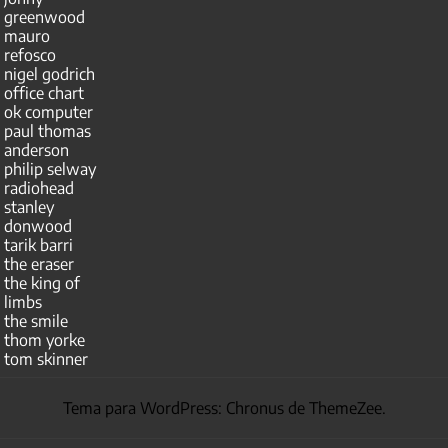
greenwood
mauro
refosco
nigel godrich
office chart
ok computer
paul thomas
anderson
philip selway
radiohead
stanley
donwood
tarik barri
the eraser
the king of
limbs
the smile
thom yorke
tom skinner
Tema para WordPress: Chronus de ThemeZee.