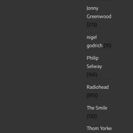
Jonny
Greenwood
(273)
nigel
godrich
(10)
Philip
Selway
(160)
Radiohead
(893)
The Smile
(130)
Thom Yorke