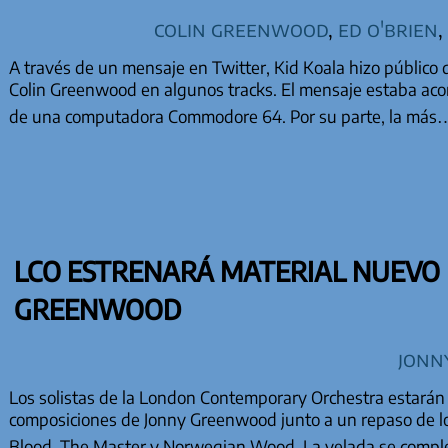
Colin Greenwood
,
Ed O'Brien
,
A través de un mensaje en Twitter, Kid Koala hizo público 
Colin Greenwood en algunos tracks. El mensaje estaba ac
de una computadora Commodore 64. Por su parte, la má
LCO ESTRENARÁ MATERIAL NUEVO 
GREENWOOD
Jonn
Los solistas de la London Contemporary Orchestra estará
composiciones de Jonny Greenwood junto a un repaso de lo
Blood, The Master y Norwegian Wood. La velada se compl