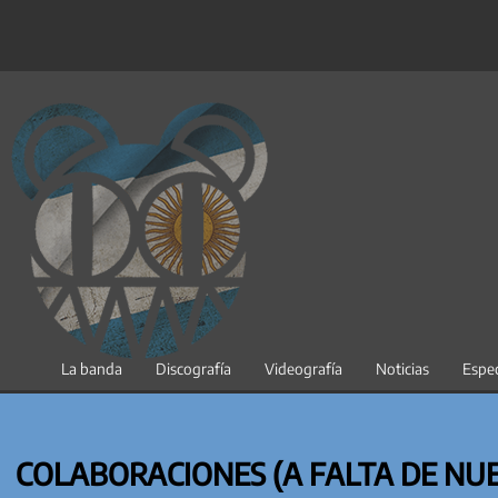
Saltar
al
contenido
La banda
Discografía
Videografía
Noticias
Espec
COLABORACIONES (A FALTA DE N