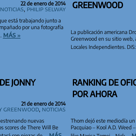
GREENWOOD
22 de enero de 2014
Noticias
,
Philip Selway
que está trabajando junto a
ompañado por una fotografía
La publicación americana Dr
más »
s…
Greenwood en su sitio web, 
Locales Independientes. Di
DE JONNY
RANKING DE OFI
POR AHORA
21 de enero de 2014
y Greenwood
,
Noticias
n estrenando nuevas
Thom dejó este mediodía un 
s scores de There Will Be
Pacquiao – Kool A.D. Weed –
más
m
etará con piezas de…
like Marisa Tomei – Nick…