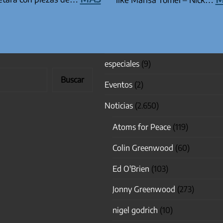
especiales
(9)
Buscar
Eventos
(2)
Noticias
(2.650)
Atoms for Peace
(119)
Colin Greenwood
(60)
Ed O'Brien
(103)
Jonny Greenwood
(273)
nigel godrich
(10)