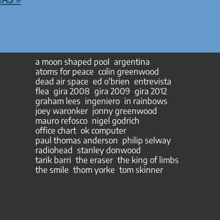
a moon shaped pool
argentina
atoms for peace
colin greenwood
dead air space
ed o'brien
entrevista
flea
gira 2008
gira 2009
gira 2012
graham lees
ingeniero
in rainbows
joey waronker
jonny greenwood
mauro refosco
nigel godrich
office chart
ok computer
paul thomas anderson
philip selway
radiohead
stanley donwood
tarik barri
the eraser
the king of limbs
the smile
thom yorke
tom skinner