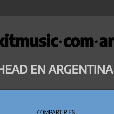
xitmusic·com·ar
HEAD EN ARGENTINA
COMPARTIR EN