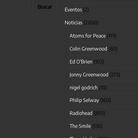
Buscar
Eventos
(2)
Noticias
(2.650)
Atoms for Peace
(119)
Colin Greenwood
(60)
Ed O'Brien
(103)
Jonny Greenwood
(273)
nigel godrich
(10)
Philip Selway
(160)
Radiohead
(893)
The Smile
(130)