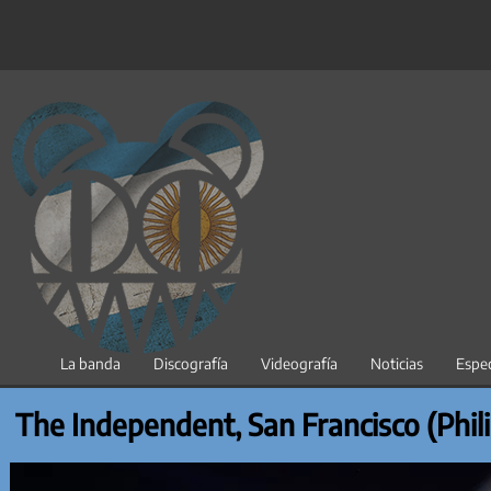
Saltar
al
contenido
La banda
Discografía
Videografía
Noticias
Espec
The Independent, San Francisco (Phil