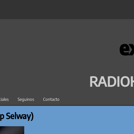
e
RADIO
iales
Seguinos
Contacto
ip Selway)