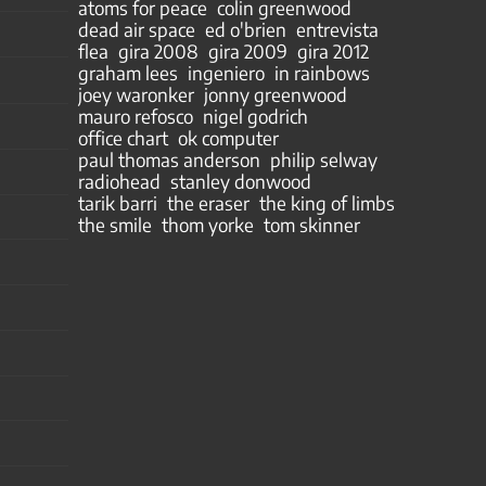
atoms for peace
colin greenwood
dead air space
ed o'brien
entrevista
flea
gira 2008
gira 2009
gira 2012
graham lees
ingeniero
in rainbows
joey waronker
jonny greenwood
mauro refosco
nigel godrich
office chart
ok computer
paul thomas anderson
philip selway
radiohead
stanley donwood
tarik barri
the eraser
the king of limbs
the smile
thom yorke
tom skinner