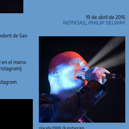
19 de abril de 2015
Noticias
,
Philip Selway
endent de San
c
en el marco
Instagram).
nstagram
placebo1988 @ instagram