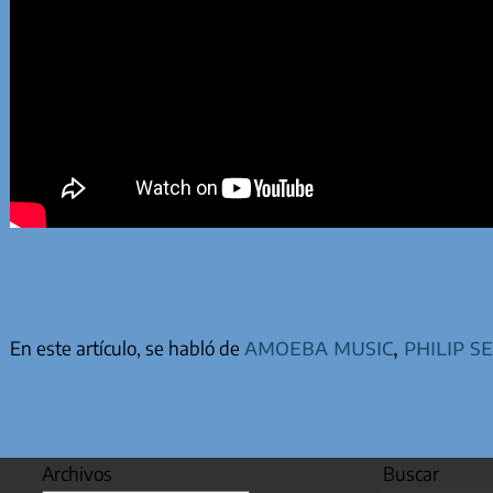
amoeba music
,
philip s
En este artículo, se habló de
Archivos
Buscar