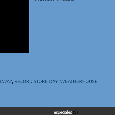
elway
,
record store day
,
weatherhouse
especiales
(9)