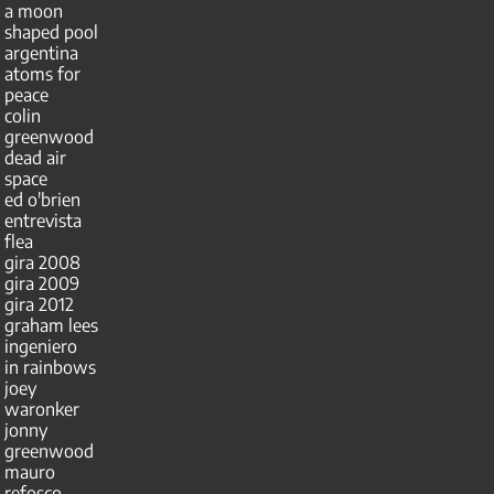
a moon
shaped pool
argentina
atoms for
peace
colin
greenwood
dead air
space
ed o'brien
entrevista
flea
gira 2008
gira 2009
gira 2012
graham lees
ingeniero
in rainbows
joey
waronker
jonny
greenwood
mauro
refosco