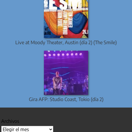
Live at Moody Theater, Austin (día 2) (The Smile)
Gira AFP: Studio Coast, Tokio (día 2)
Archivos