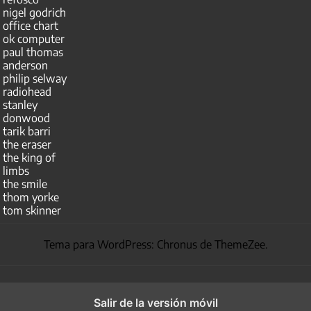
nigel godrich
office chart
ok computer
paul thomas
anderson
philip selway
radiohead
stanley
donwood
tarik barri
the eraser
the king of
limbs
the smile
thom yorke
tom skinner
Tema para WordPress: Chronus de ThemeZee.
Salir de la versión móvil