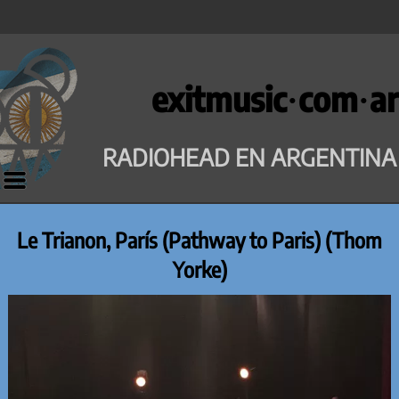
Saltar
al
exitmusic·com·ar
contenido
RADIOHEAD EN ARGENTINA
Le Trianon, París (Pathway to Paris) (Thom
Yorke)