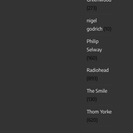
(273)
nigel
godrich
(10)
Philip
Selway
(160)
Radiohead
(893)
The Smile
(130)
Thom Yorke
(620)