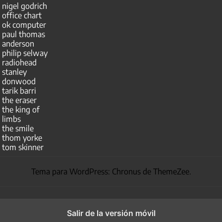
nigel godrich
office chart
ok computer
paul thomas
anderson
philip selway
radiohead
stanley
donwood
tarik barri
the eraser
the king of
limbs
the smile
thom yorke
tom skinner
Tema para WordPress: Chronus de ThemeZee.
Salir de la versión móvil