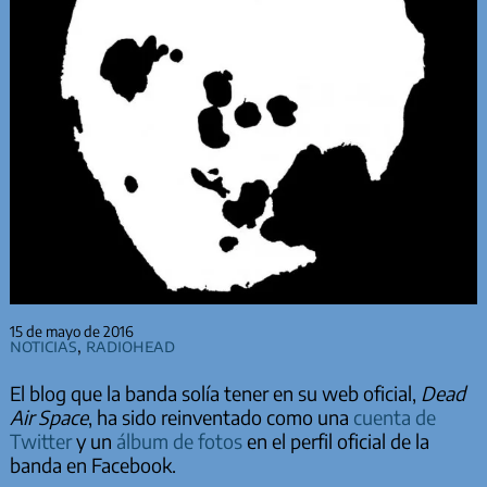
15 de mayo de 2016
Noticias
,
Radiohead
El blog que la banda solía tener en su web oficial,
Dead
Air Space
, ha sido reinventado como una
cuenta de
Twitter
y un
álbum de fotos
en el perfil oficial de la
banda en Facebook.