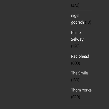
(273)
nigel
godrich
(10)
Philip
Selway
(160)
Radiohead
(893)
The Smile
(130)
Thom Yorke
(620)