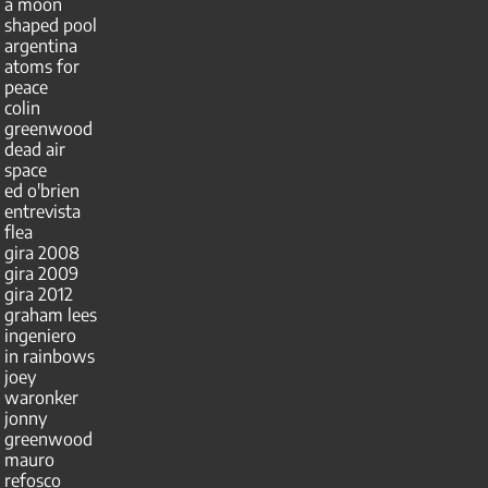
a moon
shaped pool
argentina
atoms for
peace
colin
greenwood
dead air
space
ed o'brien
entrevista
flea
gira 2008
gira 2009
gira 2012
graham lees
ingeniero
in rainbows
joey
waronker
jonny
greenwood
mauro
refosco